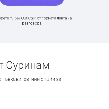
рете “Viber Out Call” от горната лента на
разговора
от Суринам
е гъвкави, евтини опции за