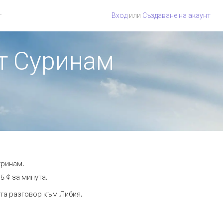
г
Вход
или
Създаване на акаунт
от Суринам
уринам.
5 ¢ за минута.
ута разговор към Либия.