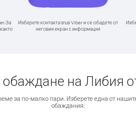
er.
За
Изберете контакта във Viber и се обадете от
Избе
 както
неговия екран с информация
 обаждане на Либия 
време за по-малко пари. Изберете една от нашит
обаждания: