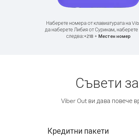
Наберете номера от клавиатурата на Vib
да наберете Либия от Суринам, наберете
следва:
+
+
218
Местен номер
Съвети за
Viber Out ви дава повече 
Кредитни пакети