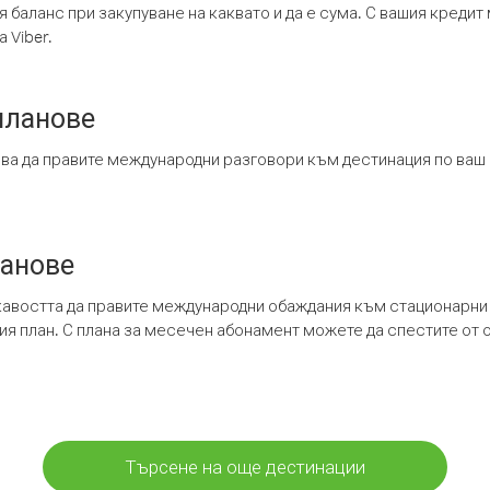
я баланс при закупуване на каквато и да е сума. С вашия креди
 Viber.
планове
ява да правите международни разговори към дестинация по ваш
ланове
кавостта да правите международни обаждания към стационарни 
шия план. С плана за месечен абонамент можете да спестите от 
Търсене на още дестинации