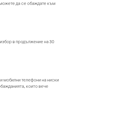
т можете да се обаждате към
 избор в продължение на 30
и мобилни телефони на ниски
обажданията, които вече