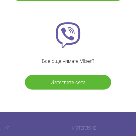
Все още нямате Viber?
Изтеглете сега
АНИЯ
ИЗТЕГЛЯНЕ