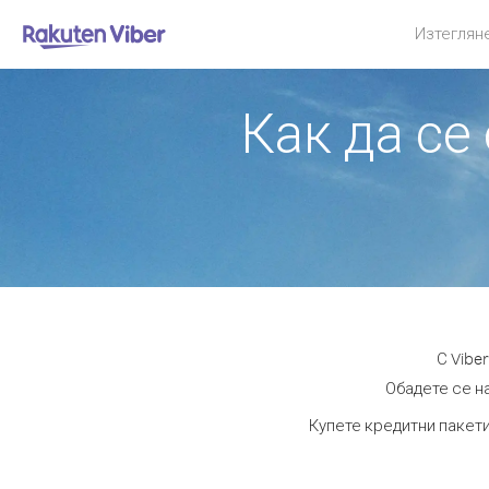
Изтеглян
Как да се
С Vibe
Обадете се на
Купете кредитни пакети