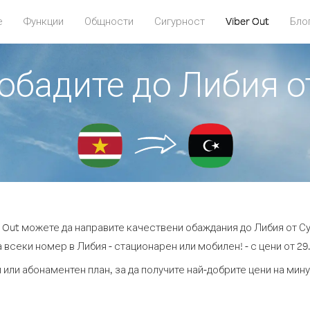
е
Функции
Общности
Сигурност
Viber Out
Бло
 обадите до Либия 
r Out можете да направите качествени обаждания до Либия от С
 всеки номер в Либия - стационарен или мобилен! - с цени от 29.
 или абонаментен план, за да получите най-добрите цени на мин