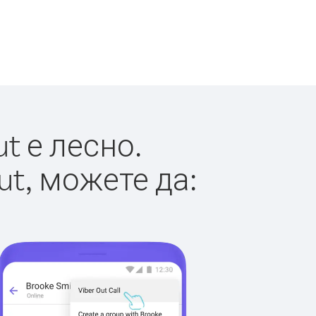
t е лесно.
ut, можете да: