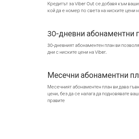
Кредитът за Viber Out се добавя към ваши
кой да е номер по света на ниските цени на
30-дневни абонаментни 
30-дневният абонаментен план ви позвол
дни с ниските цени на Viber.
Месечни абонаментни п
Месечният абонаментен план ви дава гъв
цени, без да се налага да подновявате ва
правите