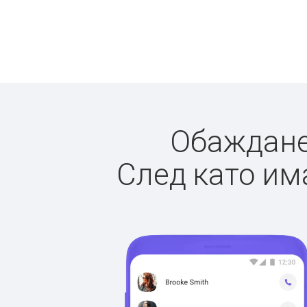
Обажданет
След като има