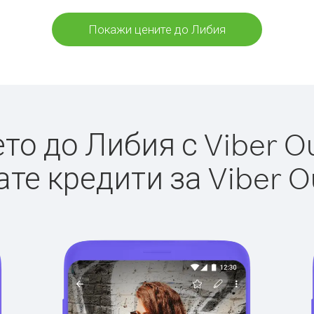
Покажи цените до Либия
о до Либия с Viber Ou
те кредити за Viber O