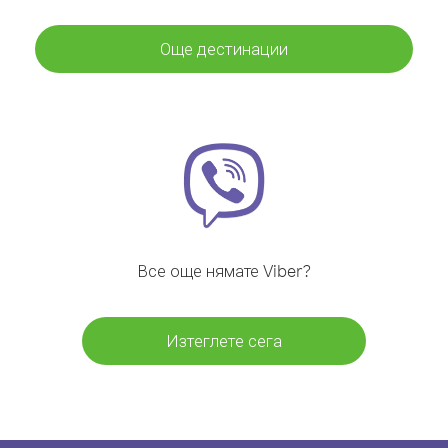
Още дестинации
Все още нямате Viber?
Изтеглете сега