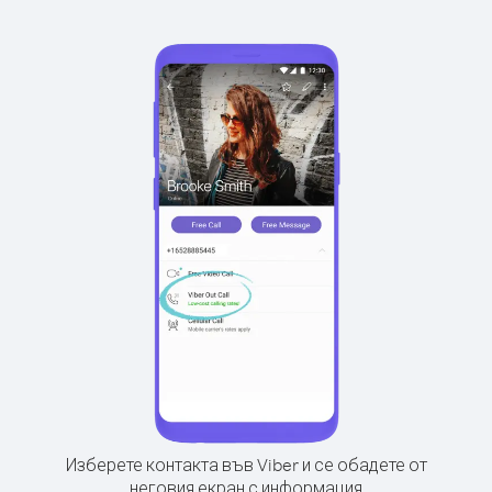
Изберете контакта във Viber и се обадете от
неговия екран с информация