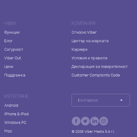
VIBER
КОМПАНИЯ
Функции
Относно Viber
Блог
Център на марката
Сигурност
Кариери
Viber Out
Условия и правила
Цени
Декларация за поверителност
Поддръжка
Customer Complaints Code
ИЗТЕГЛЯНЕ
Български
Android
iPhone & iPad
Windows PC
Mac
©
2026
Viber Media S.à r.l.