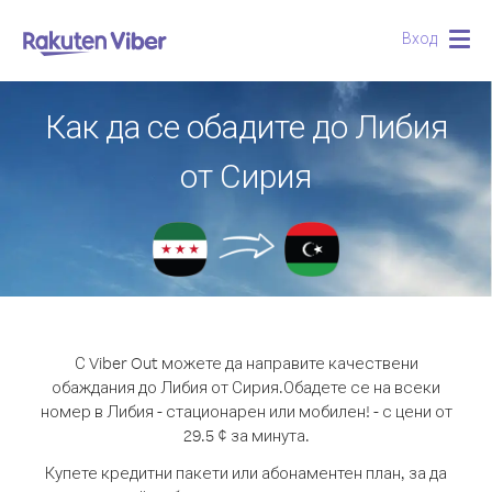
Вход
Togg
navig
Как да се обадите до Либия
от Сирия
С Viber Out можете да направите качествени
обаждания до Либия от Сирия.
Обадете се на всеки
номер в Либия - стационарен или мобилен! - с цени от
29.5 ¢ за минута.
Купете кредитни пакети или абонаментен план, за да