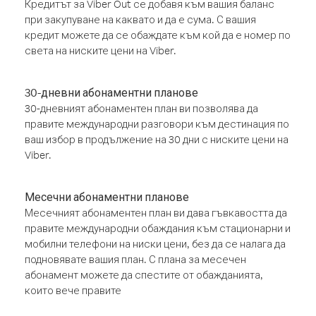
Кредитът за Viber Out се добавя към вашия баланс
при закупуване на каквато и да е сума. С вашия
кредит можете да се обаждате към кой да е номер по
света на ниските цени на Viber.
30-дневни абонаментни планове
30-дневният абонаментен план ви позволява да
правите международни разговори към дестинация по
ваш избор в продължение на 30 дни с ниските цени на
Viber.
Месечни абонаментни планове
Месечният абонаментен план ви дава гъвкавостта да
правите международни обаждания към стационарни и
мобилни телефони на ниски цени, без да се налага да
подновявате вашия план. С плана за месечен
абонамент можете да спестите от обажданията,
които вече правите