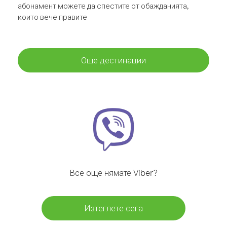
абонамент можете да спестите от обажданията,
които вече правите
Още дестинации
Все още нямате Viber?
Изтеглете сега