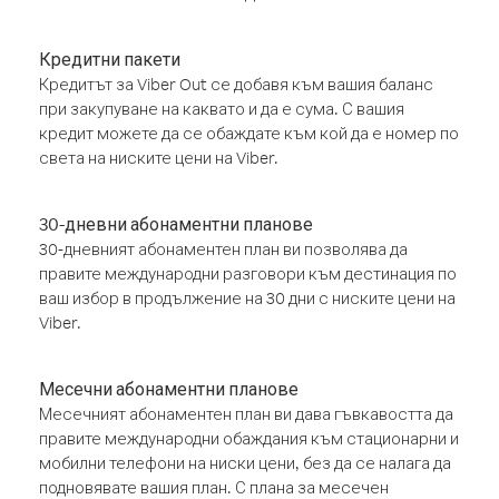
Кредитни пакети
Кредитът за Viber Out се добавя към вашия баланс
при закупуване на каквато и да е сума. С вашия
кредит можете да се обаждате към кой да е номер по
света на ниските цени на Viber.
30-дневни абонаментни планове
30-дневният абонаментен план ви позволява да
правите международни разговори към дестинация по
ваш избор в продължение на 30 дни с ниските цени на
Viber.
Месечни абонаментни планове
Месечният абонаментен план ви дава гъвкавостта да
правите международни обаждания към стационарни и
мобилни телефони на ниски цени, без да се налага да
подновявате вашия план. С плана за месечен