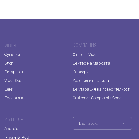
VIBER
КОМПАНИЯ
Функции
Относно Viber
Блог
Център на марката
Сигурност
Кариери
Viber Out
Условия и правила
Цени
Декларация за поверителност
Поддръжка
Customer Complaints Code
ИЗТЕГЛЯНЕ
Български
Android
iPhone & iPad