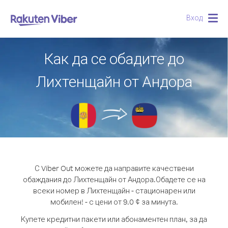
Вход
Togg
navig
Как да се обадите до
Лихтенщайн от Андора
С Viber Out можете да направите качествени
обаждания до Лихтенщайн от Андора.
Обадете се на
всеки номер в Лихтенщайн - стационарен или
мобилен! - с цени от 9.0 ¢ за минута.
Купете кредитни пакети или абонаментен план, за да