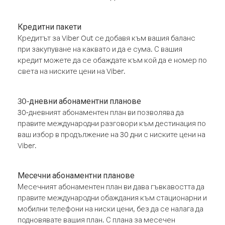
Кредитни пакети
Кредитът за Viber Out се добавя към вашия баланс
при закупуване на каквато и да е сума. С вашия
кредит можете да се обаждате към кой да е номер по
света на ниските цени на Viber.
30-дневни абонаментни планове
30-дневният абонаментен план ви позволява да
правите международни разговори към дестинация по
ваш избор в продължение на 30 дни с ниските цени на
Viber.
Месечни абонаментни планове
Месечният абонаментен план ви дава гъвкавостта да
правите международни обаждания към стационарни и
мобилни телефони на ниски цени, без да се налага да
подновявате вашия план. С плана за месечен