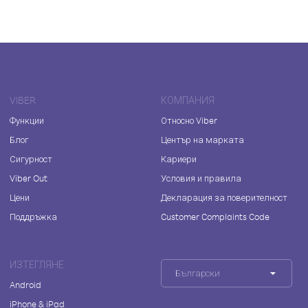
VIBER
КОМПАНИЯ
Функции
Относно Viber
Блог
Център на марката
Сигурност
Кариери
Viber Out
Условия и правила
Цени
Декларация за поверителност
Поддръжка
Customer Complaints Code
ИЗТЕГЛЯНЕ
Български
Android
iPhone & iPad