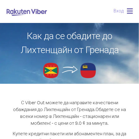
Вход
Togg
navig
Как да се обадите до
Лихтенщайн от Гренада
С Viber Out можете да направите качествени
обаждания до Лихтенщайн от Гренада.
Обадете се на
всеки номер в Лихтенщайн - стационарен или
мобилен! - с цени от 9.0 ¢ за минута.
Купете кредитни пакети или абонаментен план, за да