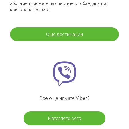
абонамент можете да спестите от обажданията,
които вече правите
Още дестинации
Все още нямате Viber?
Изтеглете сега