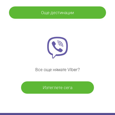
Още дестинации
Все още нямате Viber?
Изтеглете сега