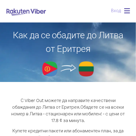
Вход
Togg
navig
Как да се обадите до Литва
от Еритрея
С Viber Out можете да направите качествени
обаждания до Литва от Еритрея.
Обадете се на всеки
номер в Литва - стационарен или мобилен! - с цени от
17.8 ¢ за минута.
Купете кредитни пакети или абонаментен план, за да