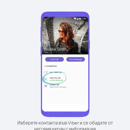
Изберете контакта във Viber и се обадете от
неговия екран с информация