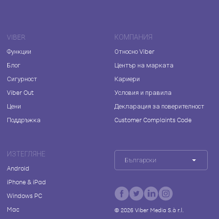
VIBER
КОМПАНИЯ
Функции
Относно Viber
Блог
Център на марката
Сигурност
Кариери
Viber Out
Условия и правила
Цени
Декларация за поверителност
Поддръжка
Customer Complaints Code
ИЗТЕГЛЯНЕ
Български
Android
iPhone & iPad
Windows PC
Mac
©
2026
Viber Media S.à r.l.