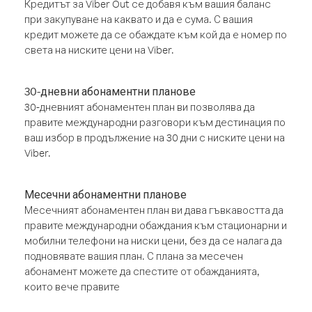
Кредитът за Viber Out се добавя към вашия баланс
при закупуване на каквато и да е сума. С вашия
кредит можете да се обаждате към кой да е номер по
света на ниските цени на Viber.
30-дневни абонаментни планове
30-дневният абонаментен план ви позволява да
правите международни разговори към дестинация по
ваш избор в продължение на 30 дни с ниските цени на
Viber.
Месечни абонаментни планове
Месечният абонаментен план ви дава гъвкавостта да
правите международни обаждания към стационарни и
мобилни телефони на ниски цени, без да се налага да
подновявате вашия план. С плана за месечен
абонамент можете да спестите от обажданията,
които вече правите