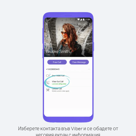
Изберете контакта във Viber и се обадете от
неговия екран с информация