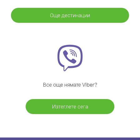
Още дестинации
Все още нямате Viber?
Изтеглете сега