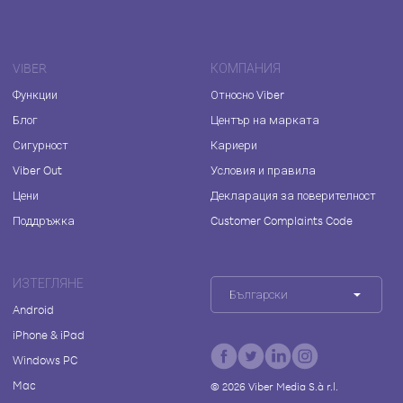
VIBER
КОМПАНИЯ
Функции
Относно Viber
Блог
Център на марката
Сигурност
Кариери
Viber Out
Условия и правила
Цени
Декларация за поверителност
Поддръжка
Customer Complaints Code
ИЗТЕГЛЯНЕ
Български
Android
iPhone & iPad
Windows PC
Mac
©
2026
Viber Media S.à r.l.