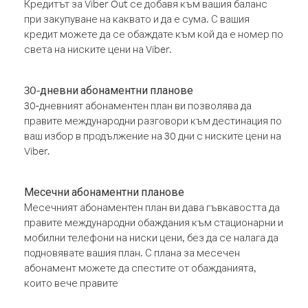
Кредитът за Viber Out се добавя към вашия баланс
при закупуване на каквато и да е сума. С вашия
кредит можете да се обаждате към кой да е номер по
света на ниските цени на Viber.
30-дневни абонаментни планове
30-дневният абонаментен план ви позволява да
правите международни разговори към дестинация по
ваш избор в продължение на 30 дни с ниските цени на
Viber.
Месечни абонаментни планове
Месечният абонаментен план ви дава гъвкавостта да
правите международни обаждания към стационарни и
мобилни телефони на ниски цени, без да се налага да
подновявате вашия план. С плана за месечен
абонамент можете да спестите от обажданията,
които вече правите