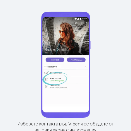
Изберете контакта във Viber и се обадете от
неговия екран с информация