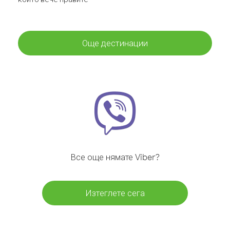
Още дестинации
Все още нямате Viber?
Изтеглете сега