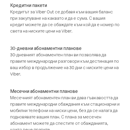
Кредитни пакети
Кредитът за Viber Out се добавя към вашия баланс
при закупуване на каквато и да е сума. С вашия
кредит можете да се обаждате към кой да е номер по
света на ниските цени на Viber.
30-дневни абонаментни планове
30-дневният абонаментен план ви позволява да
правите международни разговори към дестинация по
ваш избор в продължение на 30 дни с ниските цени на
Viber.
Месечни абонаментни планове
Месечният абонаментен план ви дава гъвкавостта да
правите международни обаждания към стационарни и
мобилни телефони на ниски цени, без да се налага да
подновявате вашия план. С плана за месечен
абонамент можете да спестите от обажданията,
които вече правите