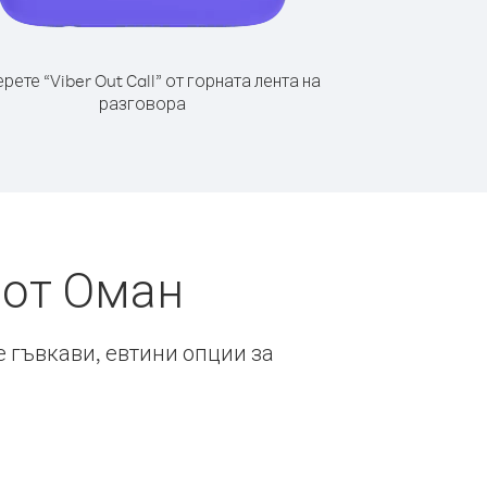
рете “Viber Out Call” от горната лента на
разговора
 от Оман
е гъвкави, евтини опции за