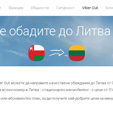
е
Функции
Общности
Сигурност
Viber Out
Бло
се обадите до Литва
ber Out можете да направите качествени обаждания до Литва от 
 всеки номер в Литва - стационарен или мобилен! - с цени от 17.
 или абонаментен план, за да получите най-добрите цени на мин