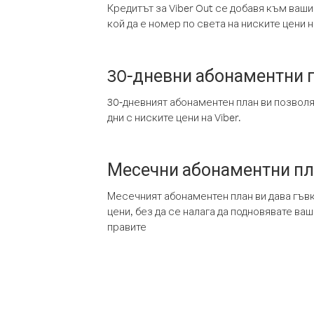
Кредитът за Viber Out се добавя към ваши
кой да е номер по света на ниските цени на
30-дневни абонаментни 
30-дневният абонаментен план ви позвол
дни с ниските цени на Viber.
Месечни абонаментни п
Месечният абонаментен план ви дава гъв
цени, без да се налага да подновявате ва
правите