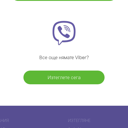
Все още нямате Viber?
Изтеглете сега
АНИЯ
ИЗТЕГЛЯНЕ