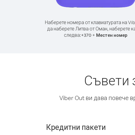
Наберете номера от клавиатурата на Vib
да наберете Литва от Оман, наберете к
следва:
+
+
370
Местен номер
Съвети 
Viber Out ви дава повече 
Кредитни пакети