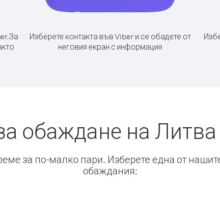
er.
За
Изберете контакта във Viber и се обадете от
Избе
акто
неговия екран с информация
за обаждане на Литва
време за по-малко пари. Изберете една от нашит
обаждания: