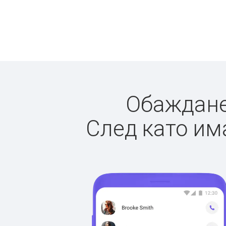
Обажданет
След като има