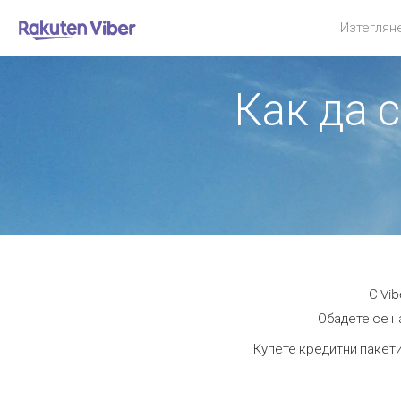
Изтеглян
Как да 
С Vi
Обадете се на
Купете кредитни пакети