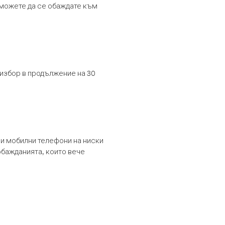
т можете да се обаждате към
 избор в продължение на 30
и мобилни телефони на ниски
обажданията, които вече