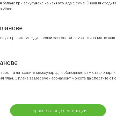
я баланс при закупуване на каквато и да е сума. С вашия креди
 Viber.
планове
ява да правите международни разговори към дестинация по ваш
ланове
кавостта да правите международни обаждания към стационарни 
шия план. С плана за месечен абонамент можете да спестите от 
Търсене на още дестинации