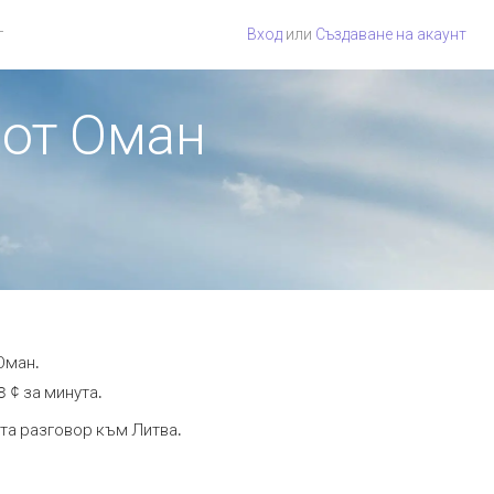
г
Вход
или
Създаване на акаунт
 от Оман
Оман.
8 ¢ за минута.
ута разговор към Литва.