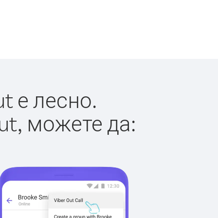
t е лесно.
ut, можете да: