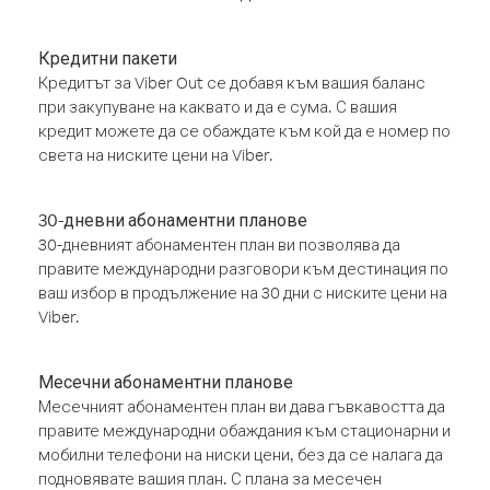
Кредитни пакети
Кредитът за Viber Out се добавя към вашия баланс
при закупуване на каквато и да е сума. С вашия
кредит можете да се обаждате към кой да е номер по
света на ниските цени на Viber.
30-дневни абонаментни планове
30-дневният абонаментен план ви позволява да
правите международни разговори към дестинация по
ваш избор в продължение на 30 дни с ниските цени на
Viber.
Месечни абонаментни планове
Месечният абонаментен план ви дава гъвкавостта да
правите международни обаждания към стационарни и
мобилни телефони на ниски цени, без да се налага да
подновявате вашия план. С плана за месечен