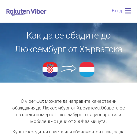
Вход
Togg
navig
Как да се обадите до
Люксембург от Хърватска
С Viber Out можете да направите качествени
обаждания до Люксембург от Хърватска.
Обадете се
на всеки номер в Люксембург - стационарен или
мобилен! - с цени от 2.9 ¢ за минута.
Купете кредитни пакети или абонаментен план, за да