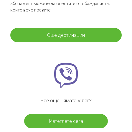
абонамент можете да спестите от обажданията,
които вече правите
Още дестинации
Все още нямате Viber?
Изтеглете сега