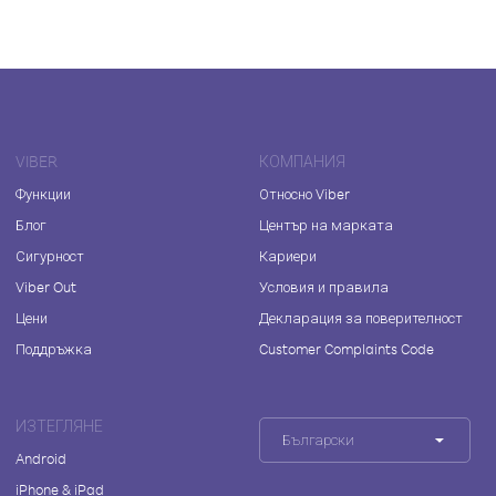
VIBER
КОМПАНИЯ
Функции
Относно Viber
Блог
Център на марката
Сигурност
Кариери
Viber Out
Условия и правила
Цени
Декларация за поверителност
Поддръжка
Customer Complaints Code
ИЗТЕГЛЯНЕ
Български
Android
iPhone & iPad