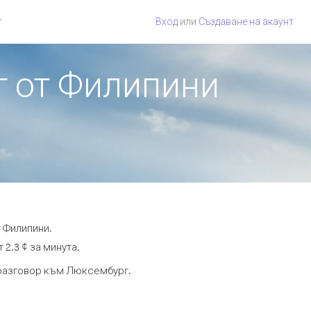
г
Вход
или
Създаване на акаунт
г от Филипини
 Филипини.
2.3 ¢ за минута.
а разговор към Люксембург.