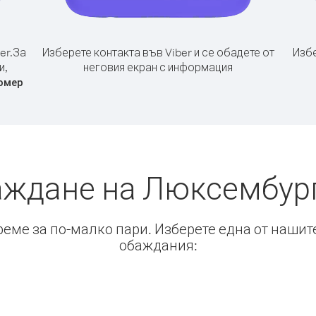
er.
За
Изберете контакта във Viber и се обадете от
Избе
и,
неговия екран с информация
омер
аждане на Люксембур
време за по-малко пари. Изберете една от нашит
обаждания: