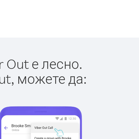
 Out е лесно.
ut, можете да: