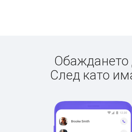
Обаждането д
След като има