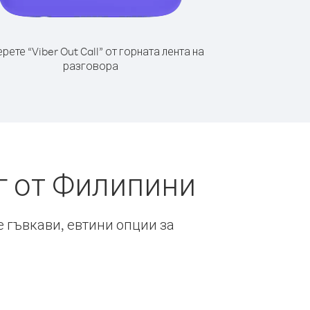
рете “Viber Out Call” от горната лента на
разговора
г от Филипини
е гъвкави, евтини опции за