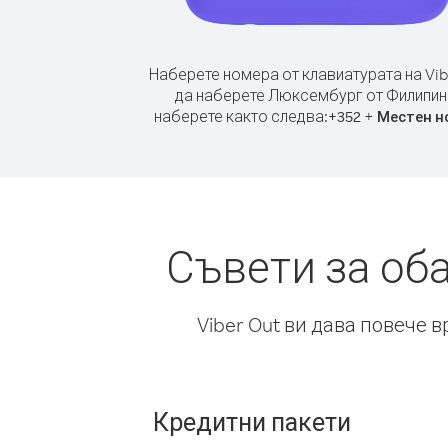
Наберете номера от клавиатурата на Vib
да наберете Люксембург от Филипин
наберете както следва:
+
+
352
Местен н
Съвети за об
Viber Out ви дава повече 
Кредитни пакети