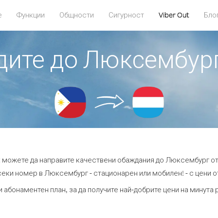
е
Функции
Общности
Сигурност
Viber Out
Бло
адите до Люксембур
ut можете да направите качествени обаждания до Люксембург от
секи номер в Люксембург - стационарен или мобилен! - с цени от 
и абонаментен план, за да получите най-добрите цени на минут