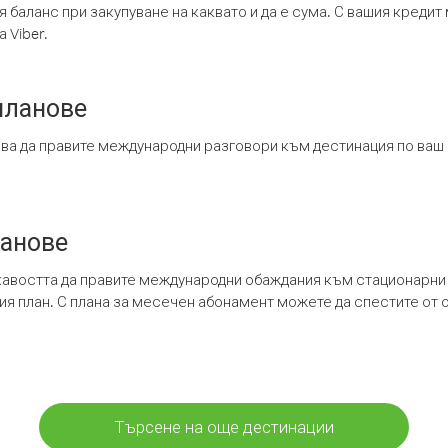
я баланс при закупуване на каквато и да е сума. С вашия креди
 Viber.
планове
ява да правите международни разговори към дестинация по ваш
ланове
кавостта да правите международни обаждания към стационарни 
шия план. С плана за месечен абонамент можете да спестите от 
Търсене на още дестинации