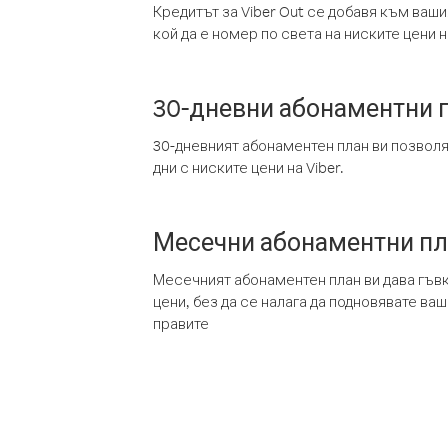
Кредитът за Viber Out се добавя към ваши
кой да е номер по света на ниските цени на
30-дневни абонаментни 
30-дневният абонаментен план ви позвол
дни с ниските цени на Viber.
Месечни абонаментни п
Месечният абонаментен план ви дава гъв
цени, без да се налага да подновявате ва
правите