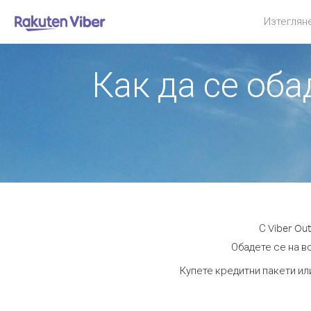
Изтеглян
Как да се об
С Viber O
Обадете се на в
Купете кредитни пакети ил