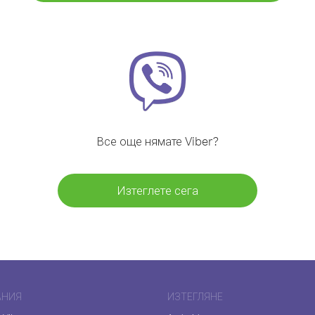
Все още нямате Viber?
Изтеглете сега
АНИЯ
ИЗТЕГЛЯНЕ