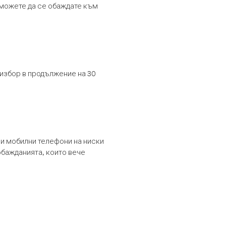
т можете да се обаждате към
 избор в продължение на 30
и мобилни телефони на ниски
обажданията, които вече