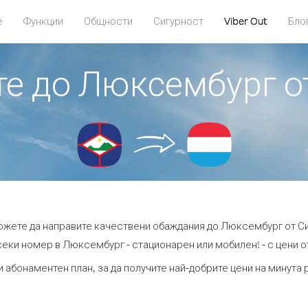
е
Функции
Общности
Сигурност
Viber Out
Бло
те до Люксембург о
можете да направите качествени обаждания до Люксембург от Си
секи номер в Люксембург - стационарен или мобилен! - с цени от 
и абонаментен план, за да получите най-добрите цени на минут