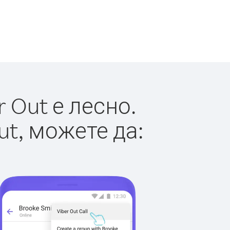
 Out е лесно.
ut, можете да: