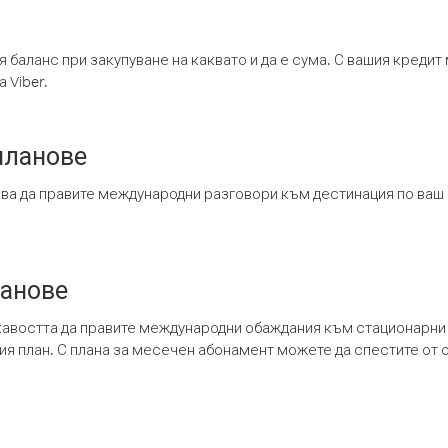
я баланс при закупуване на каквато и да е сума. С вашия креди
 Viber.
планове
ява да правите международни разговори към дестинация по ваш
ланове
кавостта да правите международни обаждания към стационарни 
шия план. С плана за месечен абонамент можете да спестите от 