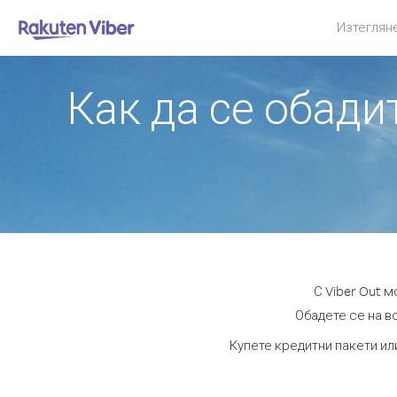
Изтеглян
Как да се обади
С Viber Out 
Обадете се на в
Купете кредитни пакети ил