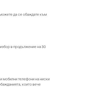
т можете да се обаждате към
 избор в продължение на 30
и мобилни телефони на ниски
обажданията, които вече