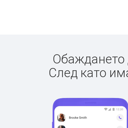
Обаждането д
След като има