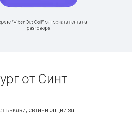
рете “Viber Out Call” от горната лента на
разговора
ург от Синт
е гъвкави, евтини опции за