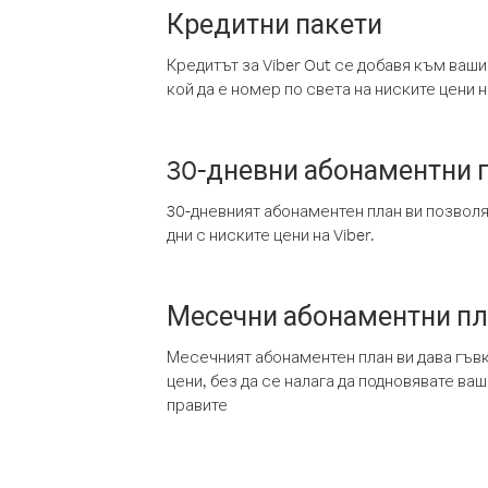
Кредитни пакети
Кредитът за Viber Out се добавя към ваши
кой да е номер по света на ниските цени на
30-дневни абонаментни 
30-дневният абонаментен план ви позвол
дни с ниските цени на Viber.
Месечни абонаментни п
Месечният абонаментен план ви дава гъв
цени, без да се налага да подновявате ва
правите