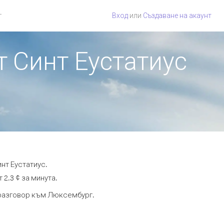
г
Вход
или
Създаване на акаунт
т Синт Еустатиус
нт Еустатиус.
2.3 ¢ за минута.
а разговор към Люксембург.