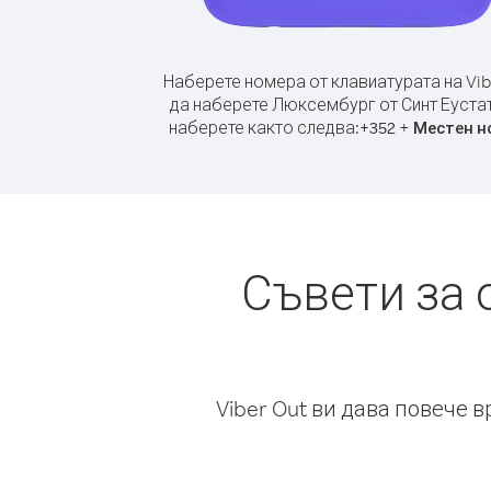
Наберете номера от клавиатурата на Vib
да наберете Люксембург от Синт Еустат
наберете както следва:
+
+
352
Местен н
Съвети за 
Viber Out ви дава повече 