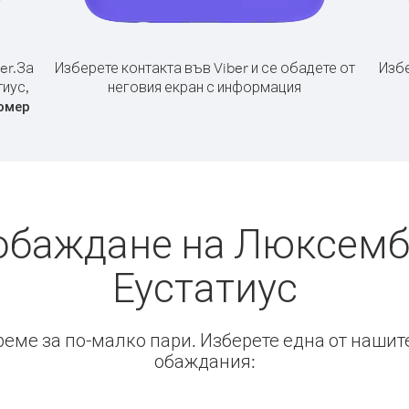
er.
За
Изберете контакта във Viber и се обадете от
Избе
иус,
неговия екран с информация
омер
обаждане на Люксемб
Еустатиус
време за по-малко пари. Изберете една от нашит
обаждания: