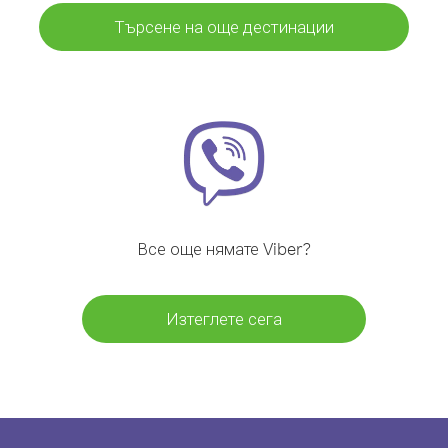
Търсене на още дестинации
Все още нямате Viber?
Изтеглете сега