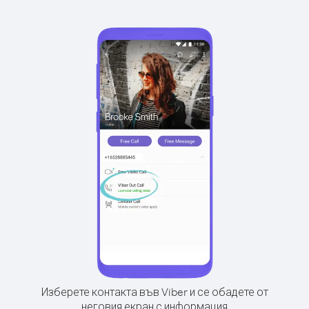
Изберете контакта във Viber и се обадете от
неговия екран с информация