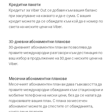
Кредитни пакети
Кредитът за Viber Out се добавя към вашия баланс
при закупуване на каквато и да е сума. С вашия
кредит можете да се обаждате към кой да е номер по
света на ниските цени на Viber.
30-дневни абонаментни планове
30-дневният абонаментен план ви позволява да
правите международни разговори към дестинация по
ваш избор в продължение на 30 дни с ниските цени на
Viber.
Месечни абонаментни планове
Месечният абонаментен план ви дава гъвкавостта да
правите международни обаждания към стационарни и
мобилни телефони на ниски цени, без да се налага да
подновявате вашия план. С плана за месечен
абонамент можете да спестите от обажданията,
които вече правите