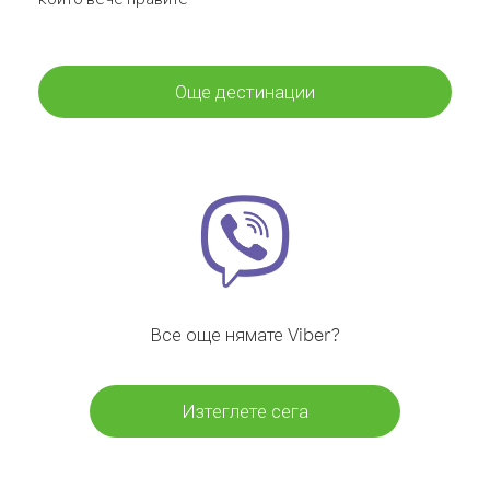
Още дестинации
Все още нямате Viber?
Изтеглете сега