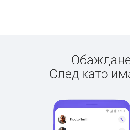
Обажданет
След като има