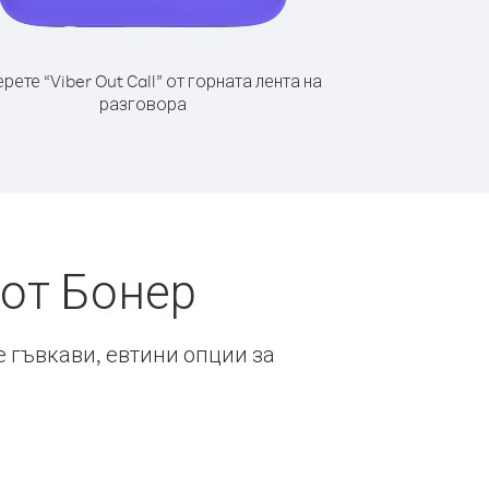
рете “Viber Out Call” от горната лента на
разговора
 от Бонер
е гъвкави, евтини опции за