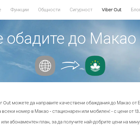
е
Функции
Общности
Сигурност
Viber Out
Бло
е обадите до Макао
er Out можете да направите качествени обаждания до Макао от 
 всеки номер в Макао - стационарен или мобилен! - с цени от 13.
 или абонаментен план, за да получите най-добрите цени на мин