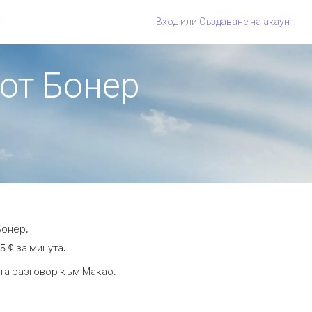
г
Вход
или
Създаване на акаунт
 от Бонер
Бонер.
5 ¢ за минута.
ута разговор към Макао.