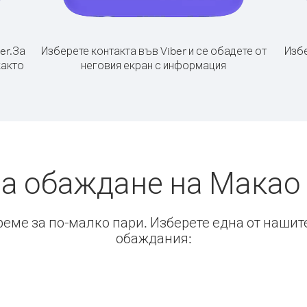
er.
За
Изберете контакта във Viber и се обадете от
Избе
както
неговия екран с информация
а обаждане на Макао
време за по-малко пари. Изберете една от нашит
обаждания: