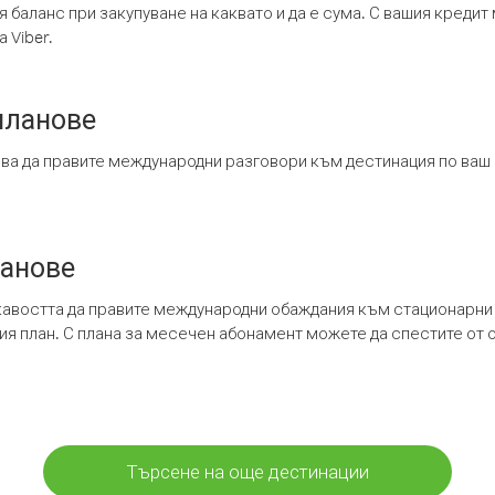
я баланс при закупуване на каквато и да е сума. С вашия креди
 Viber.
планове
ява да правите международни разговори към дестинация по ваш
ланове
кавостта да правите международни обаждания към стационарни 
шия план. С плана за месечен абонамент можете да спестите от 
Търсене на още дестинации