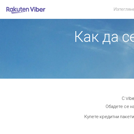
Изтеглян
Как да с
С Vib
Обадете се на
Купете кредитни пакети