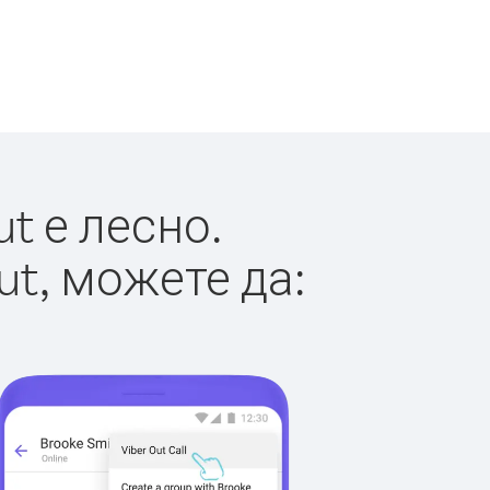
t е лесно.
ut, можете да: