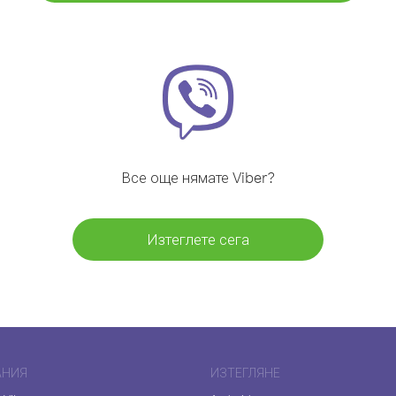
Все още нямате Viber?
Изтеглете сега
АНИЯ
ИЗТЕГЛЯНЕ