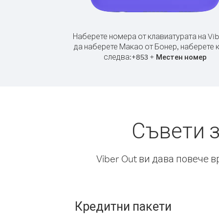
Наберете номера от клавиатурата на Vib
да наберете Макао от Бонер, наберете 
следва:
+
+
853
Местен номер
Съвети з
Viber Out ви дава повече 
Кредитни пакети