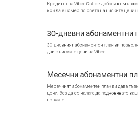
Кредитът за Viber Out се добавя към ваши
кой да е номер по света на ниските цени на
30-дневни абонаментни 
30-дневният абонаментен план ви позвол
дни с ниските цени на Viber.
Месечни абонаментни п
Месечният абонаментен план ви дава гъв
цени, без да се налага да подновявате ва
правите