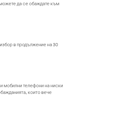
т можете да се обаждате към
 избор в продължение на 30
и мобилни телефони на ниски
обажданията, които вече