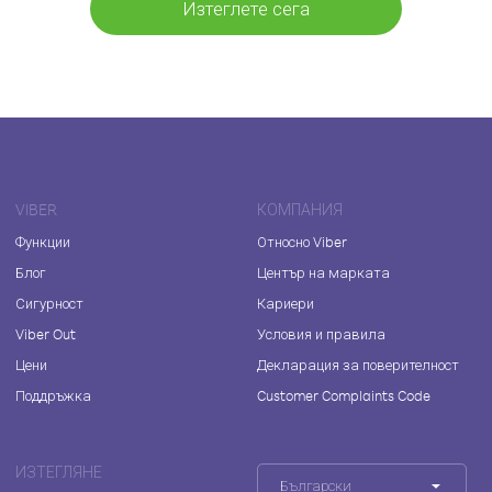
Изтеглете сега
VIBER
КОМПАНИЯ
Функции
Относно Viber
Блог
Център на марката
Сигурност
Кариери
Viber Out
Условия и правила
Цени
Декларация за поверителност
Поддръжка
Customer Complaints Code
ИЗТЕГЛЯНЕ
Български