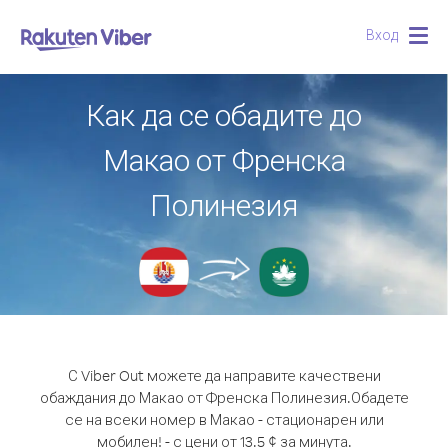
Вход
Togg
navig
Как да се обадите до
Макао от Френска
Полинезия
С Viber Out можете да направите качествени
обаждания до Макао от Френска Полинезия.
Обадете
се на всеки номер в Макао - стационарен или
мобилен! - с цени от 13.5 ¢ за минута.