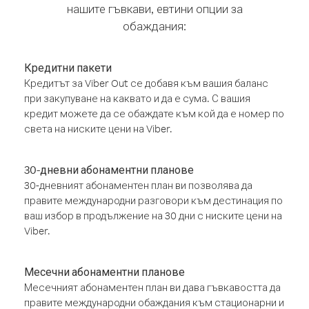
нашите гъвкави, евтини опции за
обаждания:
Кредитни пакети
Кредитът за Viber Out се добавя към вашия баланс
при закупуване на каквато и да е сума. С вашия
кредит можете да се обаждате към кой да е номер по
света на ниските цени на Viber.
30-дневни абонаментни планове
30-дневният абонаментен план ви позволява да
правите международни разговори към дестинация по
ваш избор в продължение на 30 дни с ниските цени на
Viber.
Месечни абонаментни планове
Месечният абонаментен план ви дава гъвкавостта да
правите международни обаждания към стационарни и