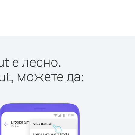
t е лесно.
ut, можете да: