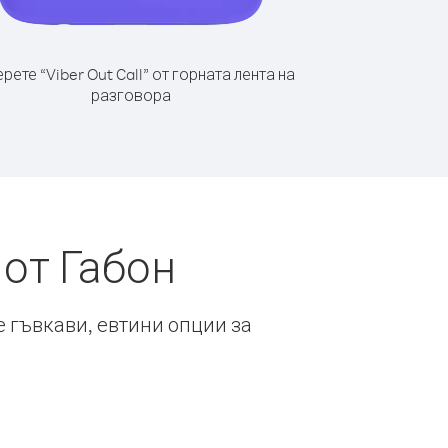
рете “Viber Out Call” от горната лента на
разговора
от Габон
е гъвкави, евтини опции за