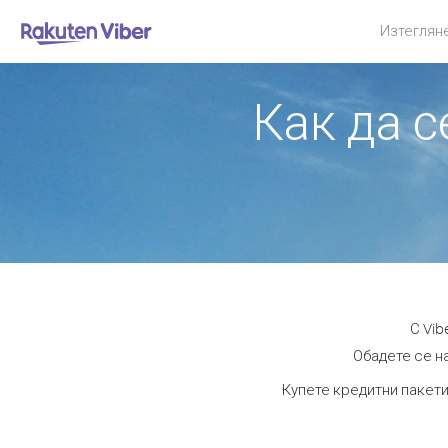
Изтеглян
Как да с
С Vib
Обадете се на
Купете кредитни пакети