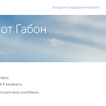
г
Вход
или
Създаване на акаунт
 от Габон
Габон.
5 ¢ за минута.
ута разговор към Макао.