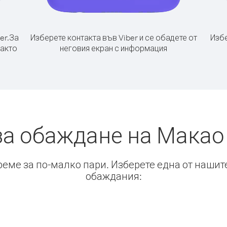
er.
За
Изберете контакта във Viber и се обадете от
Избе
както
неговия екран с информация
за обаждане на Макао 
време за по-малко пари. Изберете една от нашит
обаждания: