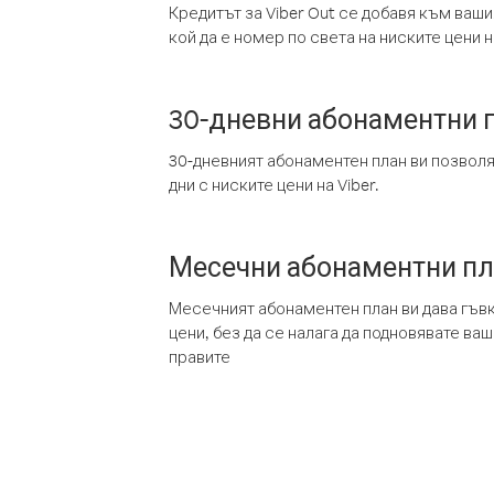
Кредитът за Viber Out се добавя към ваши
кой да е номер по света на ниските цени на
30-дневни абонаментни 
30-дневният абонаментен план ви позвол
дни с ниските цени на Viber.
Месечни абонаментни п
Месечният абонаментен план ви дава гъв
цени, без да се налага да подновявате ва
правите