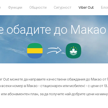
е
Функции
Общности
Сигурност
Viber Out
Бло
е обадите до Макао
er Out можете да направите качествени обаждания до Макао от 
 всеки номер в Макао - стационарен или мобилен! - с цени от 13.
 или абонаментен план, за да получите най-добрите цени на мин