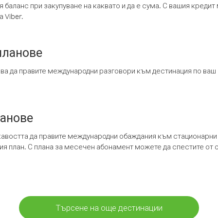
я баланс при закупуване на каквато и да е сума. С вашия креди
 Viber.
планове
ява да правите международни разговори към дестинация по ваш
ланове
кавостта да правите международни обаждания към стационарни 
шия план. С плана за месечен абонамент можете да спестите от 
Търсене на още дестинации