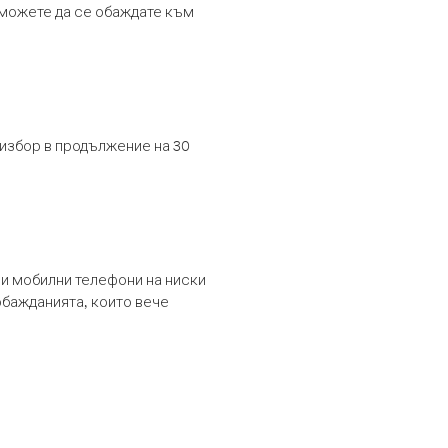
т можете да се обаждате към
 избор в продължение на 30
и мобилни телефони на ниски
обажданията, които вече