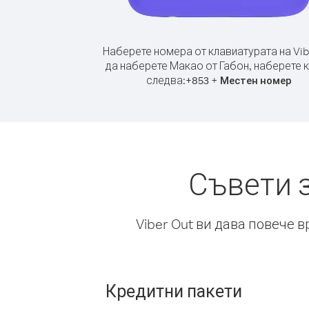
Наберете номера от клавиатурата на Vib
да наберете Макао от Габон, наберете 
следва:
+
+
853
Местен номер
Съвети 
Viber Out ви дава повече 
Кредитни пакети