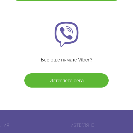
Все още нямате Viber?
Изтеглете сега
АНИЯ
ИЗТЕГЛЯНЕ