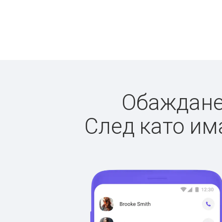
Обажданет
След като има