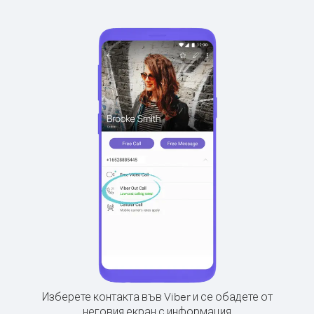
Изберете контакта във Viber и се обадете от
неговия екран с информация