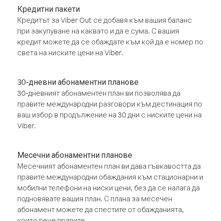
Кредитни пакети
Кредитът за Viber Out се добавя към вашия баланс
при закупуване на каквато и да е сума. С вашия
кредит можете да се обаждате към кой да е номер по
света на ниските цени на Viber.
30-дневни абонаментни планове
30-дневният абонаментен план ви позволява да
правите международни разговори към дестинация по
ваш избор в продължение на 30 дни с ниските цени на
Viber.
Месечни абонаментни планове
Месечният абонаментен план ви дава гъвкавостта да
правите международни обаждания към стационарни и
мобилни телефони на ниски цени, без да се налага да
подновявате вашия план. С плана за месечен
абонамент можете да спестите от обажданията,
които вече правите