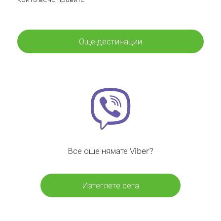
Още дестинации
Все още нямате Viber?
Изтеглете сега