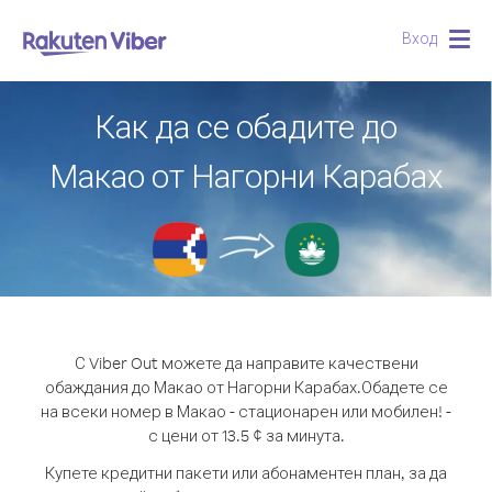
Вход
Togg
navig
Как да се обадите до
Макао от Нагорни Карабах
С Viber Out можете да направите качествени
обаждания до Макао от Нагорни Карабах.
Обадете се
на всеки номер в Макао - стационарен или мобилен! -
с цени от 13.5 ¢ за минута.
Купете кредитни пакети или абонаментен план, за да