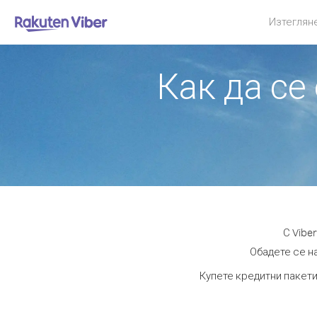
Изтеглян
Как да се
С Vibe
Обадете се на
Купете кредитни пакети