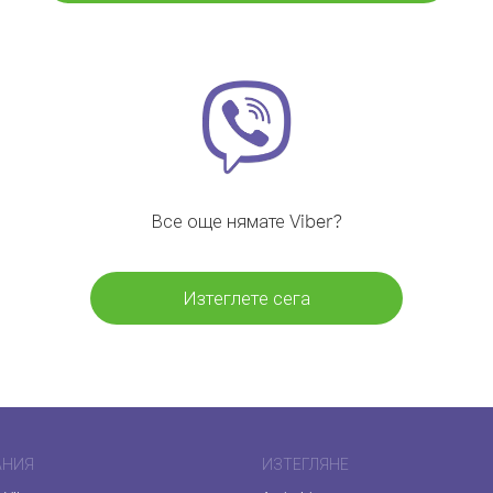
Все още нямате Viber?
Изтеглете сега
АНИЯ
ИЗТЕГЛЯНЕ