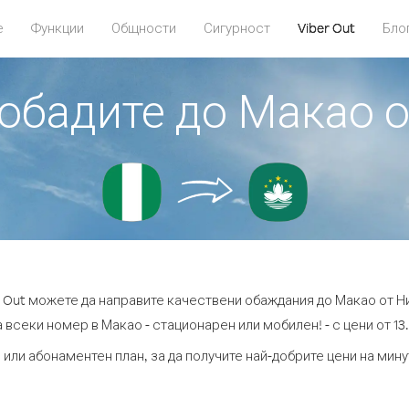
е
Функции
Общности
Сигурност
Viber Out
Бло
 обадите до Макао 
r Out можете да направите качествени обаждания до Макао от Н
 всеки номер в Макао - стационарен или мобилен! - с цени от 13.
 или абонаментен план, за да получите най-добрите цени на мин