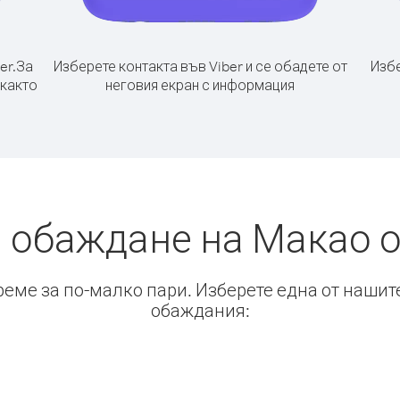
er.
За
Изберете контакта във Viber и се обадете от
Избе
 както
неговия екран с информация
 обаждане на Макао 
време за по-малко пари. Изберете една от нашит
обаждания: