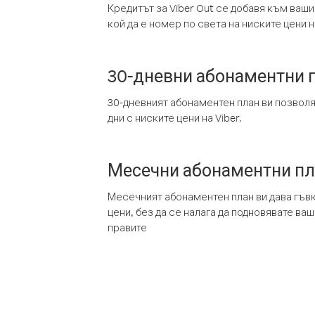
Кредитът за Viber Out се добавя към ваши
кой да е номер по света на ниските цени на
30-дневни абонаментни 
30-дневният абонаментен план ви позвол
дни с ниските цени на Viber.
Месечни абонаментни п
Месечният абонаментен план ви дава гъв
цени, без да се налага да подновявате ва
правите