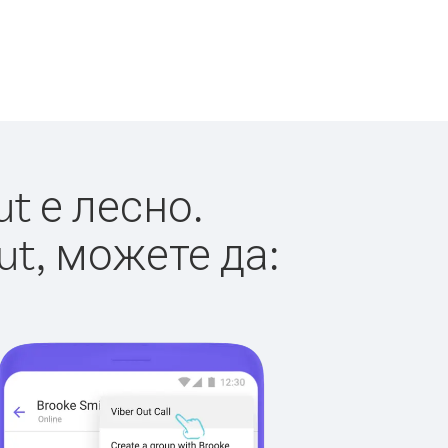
t е лесно.
ut, можете да: