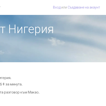
г
Вход
или
Създаване на акаунт
от Нигерия
игерия.
5 ¢ за минута.
ута разговор към Макао.