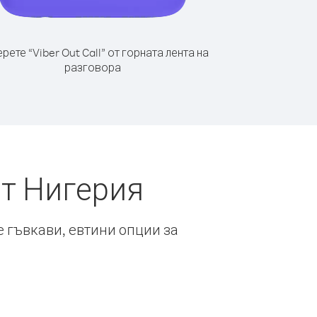
рете “Viber Out Call” от горната лента на
разговора
от Нигерия
е гъвкави, евтини опции за