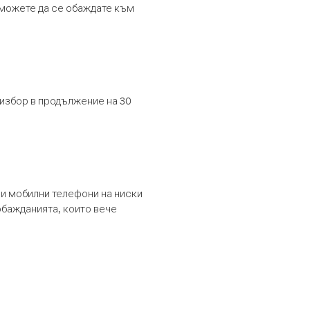
т можете да се обаждате към
 избор в продължение на 30
и мобилни телефони на ниски
обажданията, които вече