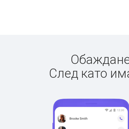
Обажданет
След като има