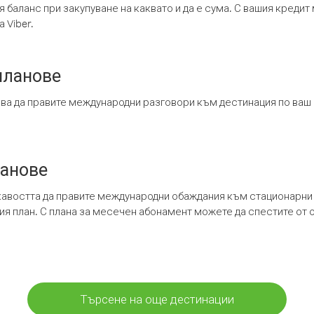
я баланс при закупуване на каквато и да е сума. С вашия креди
 Viber.
планове
ява да правите международни разговори към дестинация по ваш
ланове
кавостта да правите международни обаждания към стационарни 
шия план. С плана за месечен абонамент можете да спестите от 
Търсене на още дестинации