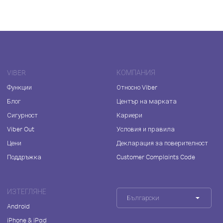
VIBER
КОМПАНИЯ
Функции
Относно Viber
Блог
Център на марката
Сигурност
Кариери
Viber Out
Условия и правила
Цени
Декларация за поверителност
Поддръжка
Customer Complaints Code
ИЗТЕГЛЯНЕ
Български
Android
iPhone & iPad