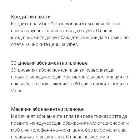
Кредитни пакети
Кредитът за Viber Out се добавя към вашия баланс
при закупуване на каквато и да е сума. С вашия
кредит можете да се обаждате към кой да е номер по
света на ниските цени на Viber.
30-дневни абонаментни планове
30-дневният абонаментен план ви позволява да
правите международни разговори към дестинация по
ваш избор в продължение на 30 дни с ниските цени на
Viber.
Месечни абонаментни планове
Месечният абонаментен план ви дава гъвкавостта да
правите международни обаждания към стационарни и
мобилни телефони на ниски цени, без да се налага да
подновявате вашия план. С плана за месечен