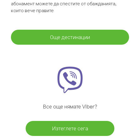
абонамент можете да спестите от обажданията,
които вече правите
Още дестинации
Все още нямате Viber?
Изтеглете сега