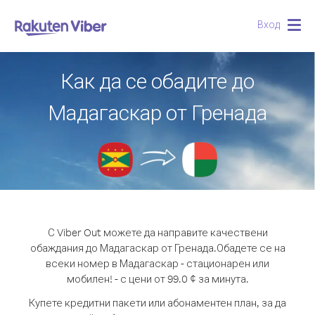
Вход
Togg
navig
Как да се обадите до
Мадагаскар от Гренада
С Viber Out можете да направите качествени
обаждания до Мадагаскар от Гренада.
Обадете се на
всеки номер в Мадагаскар - стационарен или
мобилен! - с цени от 99.0 ¢ за минута.
Купете кредитни пакети или абонаментен план, за да