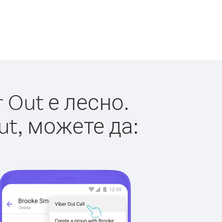
 Out е лесно.
ut, можете да: