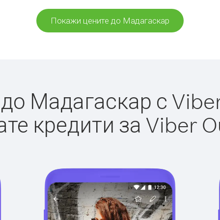
Покажи цените до Мадагаскар
о Мадагаскар с Viber
те кредити за Viber O