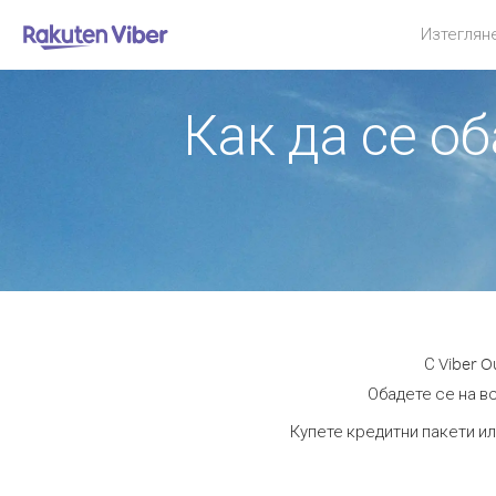
Изтеглян
Как да се о
С Viber 
Обадете се на вс
Купете кредитни пакети ил