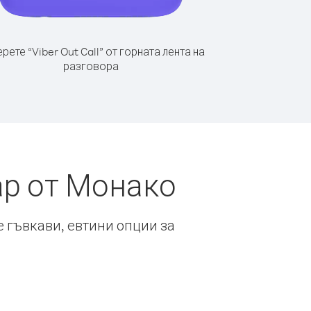
рете “Viber Out Call” от горната лента на
разговора
ар от Монако
е гъвкави, евтини опции за