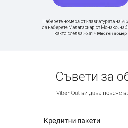
Наберете номера от клавиатурата на Vib
да наберете Мадагаскар от Монако, наб
както следва:
+
+
261
Местен номер
Съвети за о
Viber Out ви дава повече 
Кредитни пакети