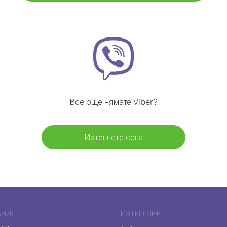
Все още нямате Viber?
Изтеглете сега
АНИЯ
ИЗТЕГЛЯНЕ