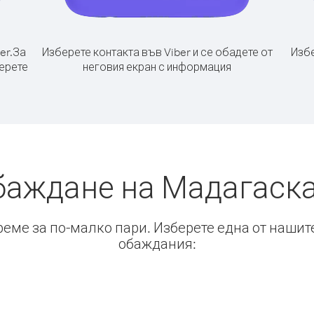
er.
За
Изберете контакта във Viber и се обадете от
Избе
ерете
неговия екран с информация
баждане на Мадагаск
време за по-малко пари. Изберете една от нашит
обаждания: