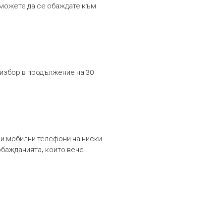
т можете да се обаждате към
 избор в продължение на 30
и мобилни телефони на ниски
обажданията, които вече