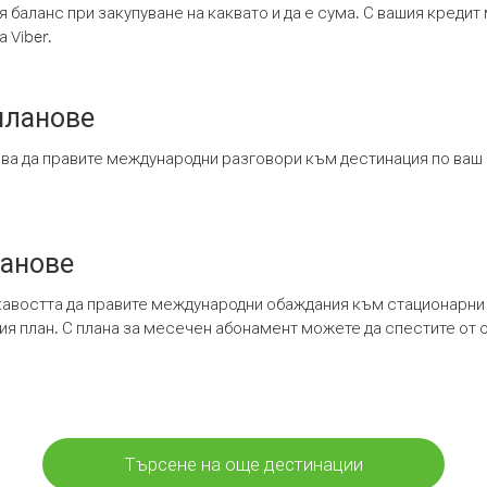
я баланс при закупуване на каквато и да е сума. С вашия креди
 Viber.
планове
ява да правите международни разговори към дестинация по ваш
ланове
кавостта да правите международни обаждания към стационарни 
шия план. С плана за месечен абонамент можете да спестите от 
Търсене на още дестинации