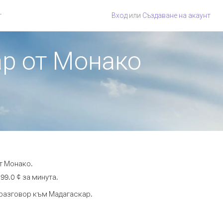
г
Вход
или
Създаване на акаунт
ар от Монако
т Монако.
99.0 ¢ за минута.
а разговор към Мадагаскар.