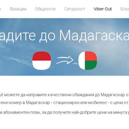
е
Функции
Общности
Сигурност
Viber Out
Бло
бадите до Мадагаск
Out можете да направите качествени обаждания до Мадагаскар о
еки номер в Мадагаскар - стационарен или мобилен! - с цени от 
и абонаментен план, за да получите най-добрите цени на минут