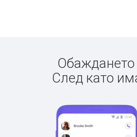
Обаждането д
След като има