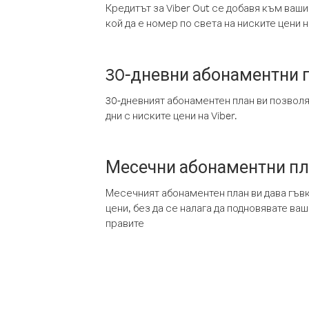
Кредитът за Viber Out се добавя към ваши
кой да е номер по света на ниските цени на
30-дневни абонаментни 
30-дневният абонаментен план ви позвол
дни с ниските цени на Viber.
Месечни абонаментни п
Месечният абонаментен план ви дава гъв
цени, без да се налага да подновявате ва
правите