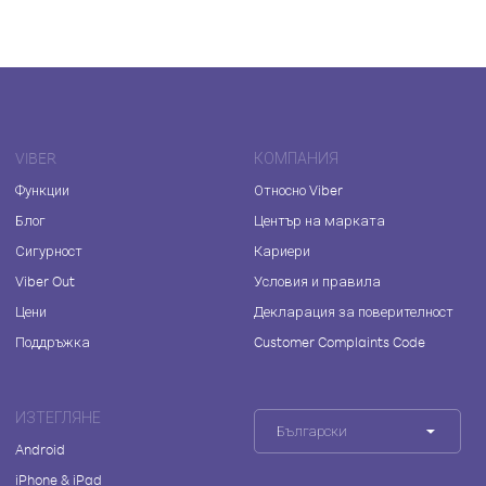
VIBER
КОМПАНИЯ
Функции
Относно Viber
Блог
Център на марката
Сигурност
Кариери
Viber Out
Условия и правила
Цени
Декларация за поверителност
Поддръжка
Customer Complaints Code
ИЗТЕГЛЯНЕ
Български
Android
iPhone & iPad