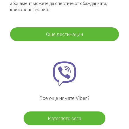
абонамент можете да спестите от обажданията,
които вече правите
Още дестинации
Все още нямате Viber?
Изтеглете сега