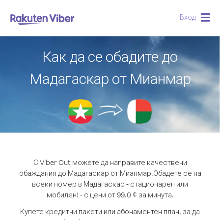
Вход
Togg
navig
Как да се обадите до
Мадагаскар от Мианмар
С Viber Out можете да направите качествени
обаждания до Мадагаскар от Мианмар.
Обадете се на
всеки номер в Мадагаскар - стационарен или
мобилен! - с цени от 99.0 ¢ за минута.
Купете кредитни пакети или абонаментен план, за да