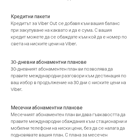
Кредитни пакети
Кредитът за Viber Out се добавя към вашия баланс
при закупуване на каквато и да е сума. С вашия
кредит можете да се обаждате към кой да е номер по
света на ниските цени на Viber.
30-дневни абонаментни планове
30-дневният абонаментен план ви позволява да
правите международни разговори към дестинация по
ваш избор в продължение на 30 дни с ниските цени на
Viber.
Месечни абонаментни планове
Месечният абонаментен план ви дава гъвкавостта да
правите международни обаждания към стационарни и
мобилни телефони на ниски цени, без да се налага да
подновявате вашия план. С плана за месечен