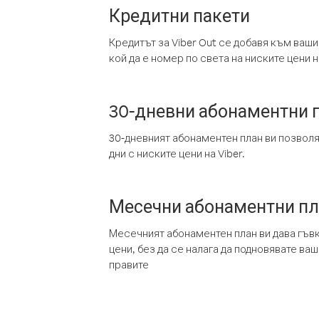
Кредитни пакети
Кредитът за Viber Out се добавя към ваши
кой да е номер по света на ниските цени на
30-дневни абонаментни 
30-дневният абонаментен план ви позвол
дни с ниските цени на Viber.
Месечни абонаментни п
Месечният абонаментен план ви дава гъв
цени, без да се налага да подновявате ва
правите