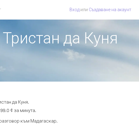
г
Вход
или
Създаване на акаунт
 Тристан да Куня
стан да Куня.
99.0 ¢ за минута.
а разговор към Мадагаскар.