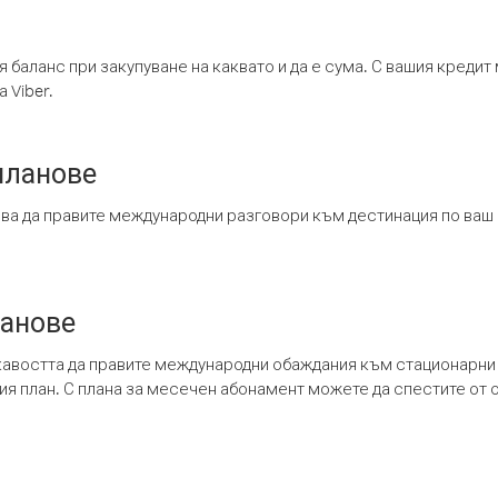
я баланс при закупуване на каквато и да е сума. С вашия креди
 Viber.
планове
ява да правите международни разговори към дестинация по ваш
ланове
кавостта да правите международни обаждания към стационарни 
шия план. С плана за месечен абонамент можете да спестите от 