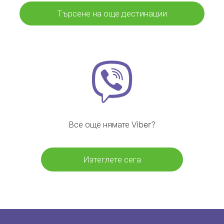
Търсене на още дестинации
Все още нямате Viber?
Изтеглете сега