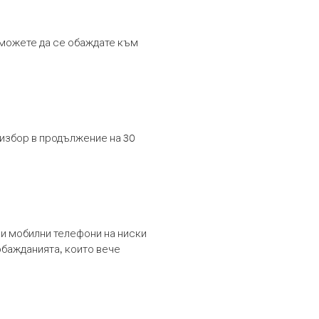
т можете да се обаждате към
 избор в продължение на 30
и мобилни телефони на ниски
обажданията, които вече