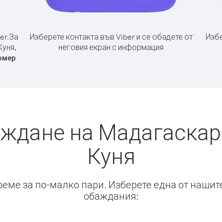
er.
За
Изберете контакта във Viber и се обадете от
Избе
Куня,
неговия екран с информация
омер
аждане на Мадагаскар 
Куня
време за по-малко пари. Изберете една от нашит
обаждания: