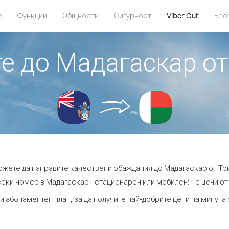
е
Функции
Общности
Сигурност
Viber Out
Бло
те до Мадагаскар от
можете да направите качествени обаждания до Мадагаскар от Три
еки номер в Мадагаскар - стационарен или мобилен! - с цени от 
и абонаментен план, за да получите най-добрите цени на минут