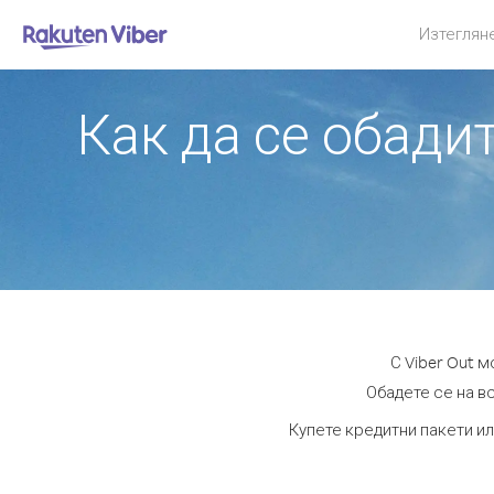
Изтеглян
Как да се обади
С Viber Out 
Обадете се на вс
Купете кредитни пакети ил