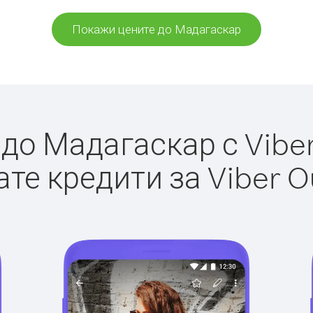
Покажи цените до Мадагаскар
о Мадагаскар с Viber
те кредити за Viber O