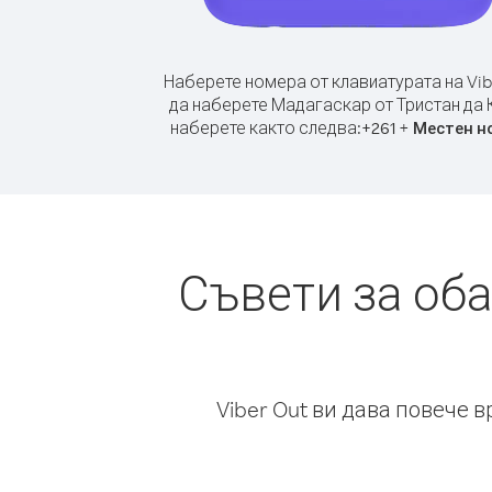
Наберете номера от клавиатурата на Vib
да наберете Мадагаскар от Тристан да 
наберете както следва:
+
+
261
Местен н
Съвети за об
Viber Out ви дава повече 