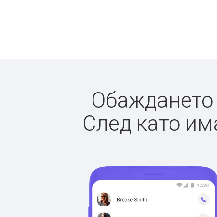
Обаждането д
След като има