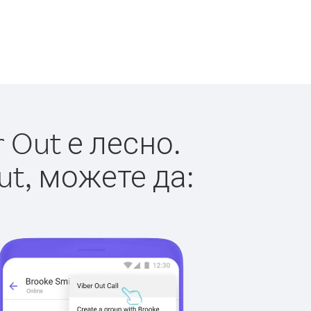
 Out е лесно.
ut, можете да: