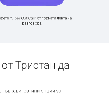
рете “Viber Out Call” от горната лента на
разговора
от Тристан да
е гъвкави, евтини опции за