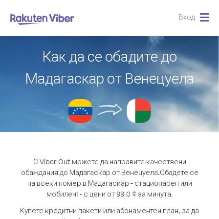
Вход
Togg
navig
Как да се обадите до
Мадагаскар от Венецуела
С Viber Out можете да направите качествени
обаждания до Мадагаскар от Венецуела.
Обадете се
на всеки номер в Мадагаскар - стационарен или
мобилен! - с цени от 99.0 ¢ за минута.
Купете кредитни пакети или абонаментен план, за да