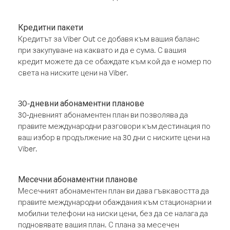
Кредитни пакети
Кредитът за Viber Out се добавя към вашия баланс
при закупуване на каквато и да е сума. С вашия
кредит можете да се обаждате към кой да е номер по
света на ниските цени на Viber.
30-дневни абонаментни планове
30-дневният абонаментен план ви позволява да
правите международни разговори към дестинация по
ваш избор в продължение на 30 дни с ниските цени на
Viber.
Месечни абонаментни планове
Месечният абонаментен план ви дава гъвкавостта да
правите международни обаждания към стационарни и
мобилни телефони на ниски цени, без да се налага да
подновявате вашия план. С плана за месечен