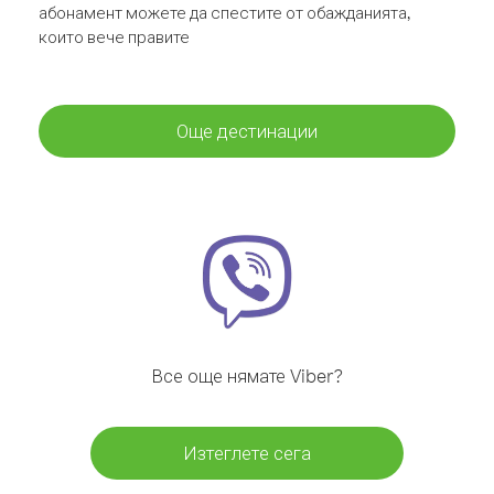
абонамент можете да спестите от обажданията,
които вече правите
Още дестинации
Все още нямате Viber?
Изтеглете сега