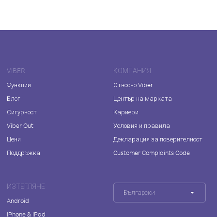
VIBER
КОМПАНИЯ
Функции
Относно Viber
Блог
Център на марката
Сигурност
Кариери
Viber Out
Условия и правила
Цени
Декларация за поверителност
Поддръжка
Customer Complaints Code
ИЗТЕГЛЯНЕ
Български
Android
iPhone & iPad