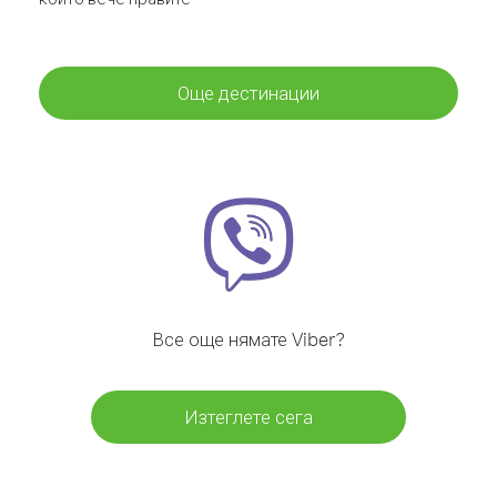
Още дестинации
Все още нямате Viber?
Изтеглете сега