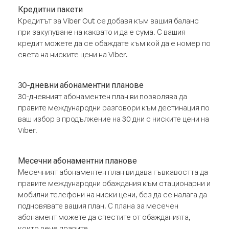
Кредитни пакети
Кредитът за Viber Out се добавя към вашия баланс
при закупуване на каквато и да е сума. С вашия
кредит можете да се обаждате към кой да е номер по
света на ниските цени на Viber.
30-дневни абонаментни планове
30-дневният абонаментен план ви позволява да
правите международни разговори към дестинация по
ваш избор в продължение на 30 дни с ниските цени на
Viber.
Месечни абонаментни планове
Месечният абонаментен план ви дава гъвкавостта да
правите международни обаждания към стационарни и
мобилни телефони на ниски цени, без да се налага да
подновявате вашия план. С плана за месечен
абонамент можете да спестите от обажданията,
които вече правите