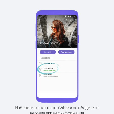
Изберете контакта във Viber и се обадете от
неговия екран с информация