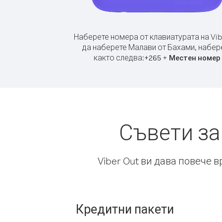
Наберете номера от клавиатурата на Vib
да наберете Малави от Бахами, набер
както следва:
+
+
265
Местен номер
Съвети за
Viber Out ви дава повече 
Кредитни пакети