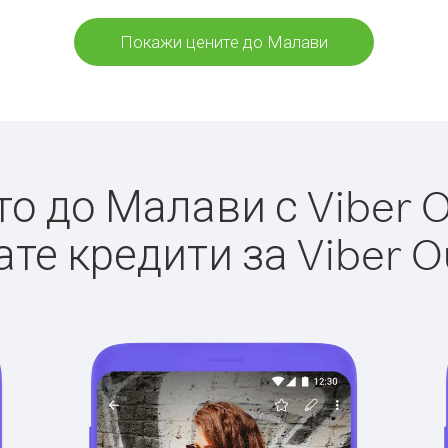
Покажи цените до Малави
 до Малави с Viber O
те кредити за Viber O