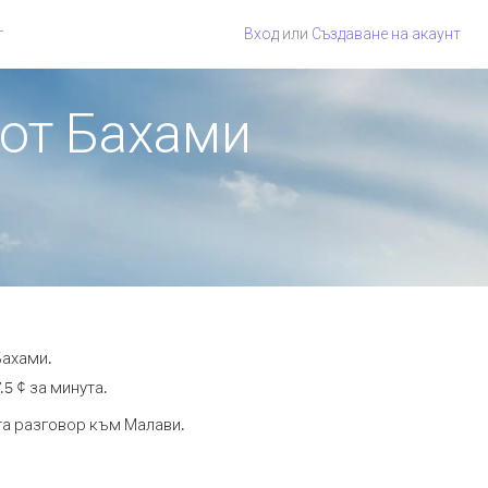
г
Вход
или
Създаване на акаунт
 от Бахами
Бахами.
5 ¢ за минута.
ута разговор към Малави.