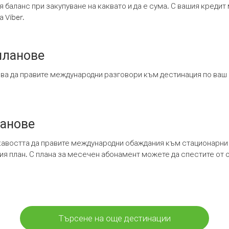
я баланс при закупуване на каквато и да е сума. С вашия креди
 Viber.
планове
ява да правите международни разговори към дестинация по ваш
ланове
кавостта да правите международни обаждания към стационарни 
шия план. С плана за месечен абонамент можете да спестите от 
Търсене на още дестинации