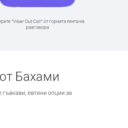
рете “Viber Out Call” от горната лента на
разговора
 от Бахами
е гъвкави, евтини опции за