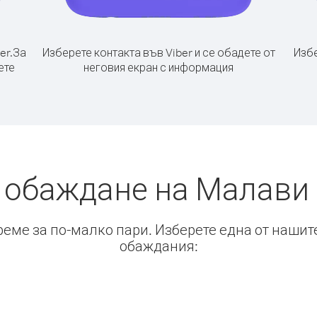
er.
За
Изберете контакта във Viber и се обадете от
Избе
ете
неговия екран с информация
 обаждане на Малави
време за по-малко пари. Изберете една от нашит
обаждания: