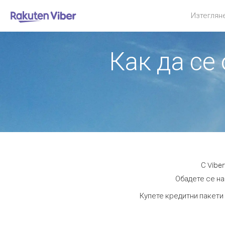
Изтеглян
Как да се
С Vibe
Обадете се на
Купете кредитни пакети 