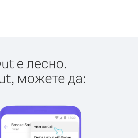
ut е лесно.
ut, можете да: