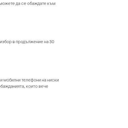
т можете да се обаждате към
 избор в продължение на 30
и мобилни телефони на ниски
обажданията, които вече