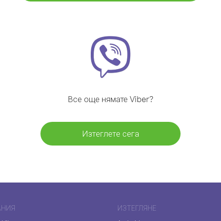
Все още нямате Viber?
Изтеглете сега
АНИЯ
ИЗТЕГЛЯНЕ