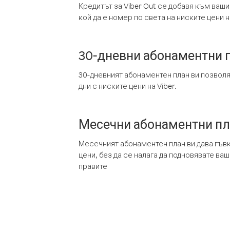
Кредитът за Viber Out се добавя към ваши
кой да е номер по света на ниските цени на
30-дневни абонаментни 
30-дневният абонаментен план ви позвол
дни с ниските цени на Viber.
Месечни абонаментни п
Месечният абонаментен план ви дава гъв
цени, без да се налага да подновявате ва
правите