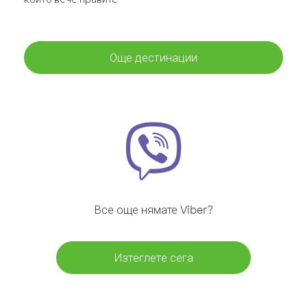
Още дестинации
Все още нямате Viber?
Изтеглете сега