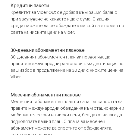
Кредитни пакети
Кредитът за Viber Out се добавя към вашия баланс
при закупуване на каквато и да е сума. С вашия
кредит можете да се обаждате към кой да е номер по
света на ниските цени на Viber.
30-дневни абонаментни планове
30-дневният абонаментен план ви позволява да
правите международни разговори към дестинация по
ваш избор в продължение на 30 дни с ниските цени на
Viber.
Месечни абонаментни планове
Месечният абонаментен план ви дава гъвкавостта да
правите международни обаждания към стационарни и
мобилни телефони на ниски цени, без да се налага да
подновявате вашия план. С плана за месечен
абонамент можете да спестите от обажданията,
които вече правите