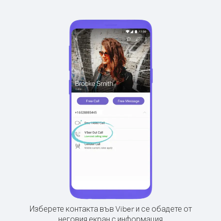
Изберете контакта във Viber и се обадете от
неговия екран с информация