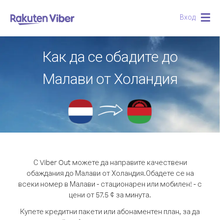
Вход
Togg
navig
Как да се обадите до
Малави от Холандия
С Viber Out можете да направите качествени
обаждания до Малави от Холандия.
Обадете се на
всеки номер в Малави - стационарен или мобилен! - с
цени от 57.5 ¢ за минута.
Купете кредитни пакети или абонаментен план, за да