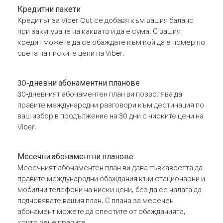
Кредитни пакети
Кредитът за Viber Out се добавя към вашия баланс
при закупуване на каквато и да е сума. С вашия
кредит можете да се обаждате към кой да е номер по
света на ниските цени на Viber.
30-дневни абонаментни планове
30-дневният абонаментен план ви позволява да
правите международни разговори към дестинация по
ваш избор в продължение на 30 дни с ниските цени на
Viber.
Месечни абонаментни планове
Месечният абонаментен план ви дава гъвкавостта да
правите международни обаждания към стационарни и
мобилни телефони на ниски цени, без да се налага да
подновявате вашия план. С плана за месечен
абонамент можете да спестите от обажданията,
които вече правите