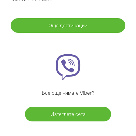
Още дестинации
Все още нямате Viber?
Изтеглете сега