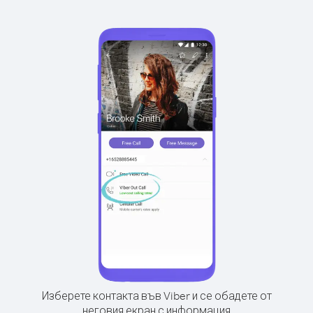
Изберете контакта във Viber и се обадете от
неговия екран с информация