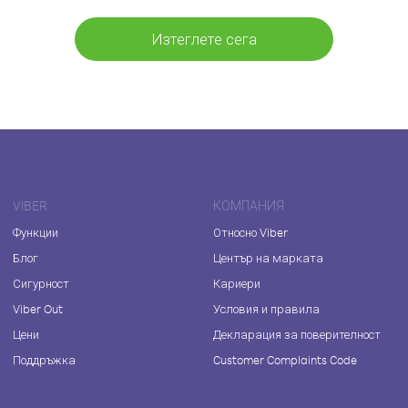
Изтеглете сега
VIBER
КОМПАНИЯ
Функции
Относно Viber
Блог
Център на марката
Сигурност
Кариери
Viber Out
Условия и правила
Цени
Декларация за поверителност
Поддръжка
Customer Complaints Code