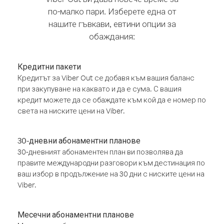
по-малко пари. Изберете една от
нашите гъвкави, евтини опции за
обаждания:
Кредитни пакети
Кредитът за Viber Out се добавя към вашия баланс
при закупуване на каквато и да е сума. С вашия
кредит можете да се обаждате към кой да е номер по
света на ниските цени на Viber.
30-дневни абонаментни планове
30-дневният абонаментен план ви позволява да
правите международни разговори към дестинация по
ваш избор в продължение на 30 дни с ниските цени на
Viber.
Месечни абонаментни планове