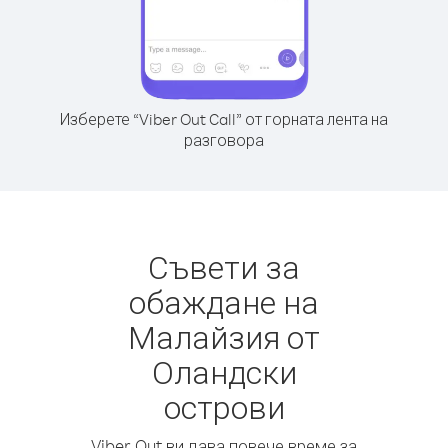
Изберете “Viber Out Call” от горната лента на
разговора
Съвети за
обаждане на
Малайзия от
Оландски
острови
Viber Out ви дава повече време за