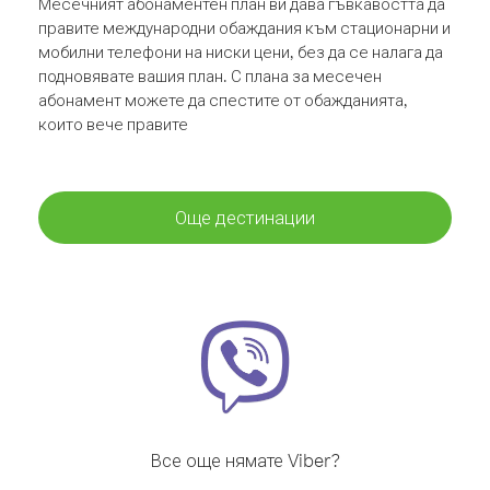
Месечният абонаментен план ви дава гъвкавостта да
правите международни обаждания към стационарни и
мобилни телефони на ниски цени, без да се налага да
подновявате вашия план. С плана за месечен
абонамент можете да спестите от обажданията,
които вече правите
Още дестинации
Все още нямате Viber?