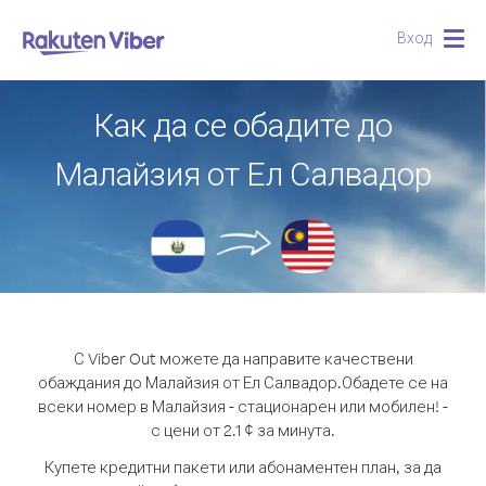
Вход
Togg
navig
Как да се обадите до
Малайзия от Ел Салвадор
С Viber Out можете да направите качествени
обаждания до Малайзия от Ел Салвадор.
Обадете се на
всеки номер в Малайзия - стационарен или мобилен! -
с цени от 2.1 ¢ за минута.
Купете кредитни пакети или абонаментен план, за да