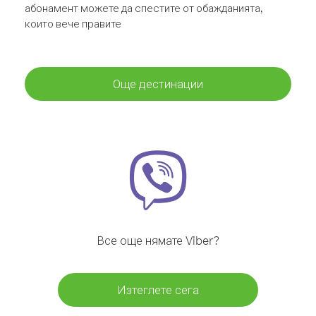
абонамент можете да спестите от обажданията,
които вече правите
Още дестинации
Все още нямате Viber?
Изтеглете сега