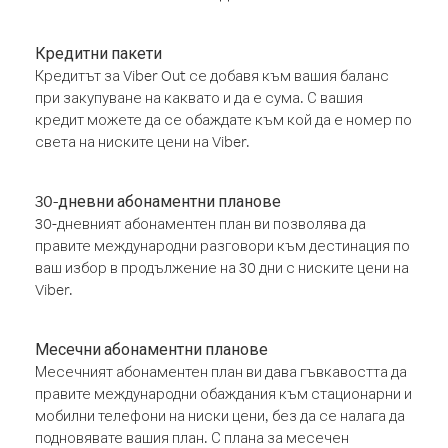
Кредитни пакети
Кредитът за Viber Out се добавя към вашия баланс
при закупуване на каквато и да е сума. С вашия
кредит можете да се обаждате към кой да е номер по
света на ниските цени на Viber.
30-дневни абонаментни планове
30-дневният абонаментен план ви позволява да
правите международни разговори към дестинация по
ваш избор в продължение на 30 дни с ниските цени на
Viber.
Месечни абонаментни планове
Месечният абонаментен план ви дава гъвкавостта да
правите международни обаждания към стационарни и
мобилни телефони на ниски цени, без да се налага да
подновявате вашия план. С плана за месечен