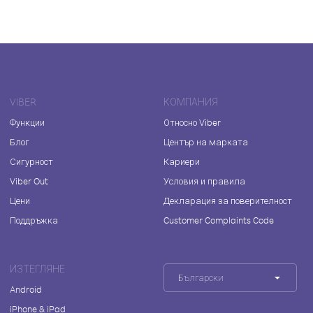
VIBER
КОМПАНИЯ
Функции
Относно Viber
Блог
Център на марката
Сигурност
Кариери
Viber Out
Условия и правила
Цени
Декларация за поверителност
Поддръжка
Customer Complaints Code
ИЗТЕГЛЯНЕ
Български
Android
iPhone & iPad