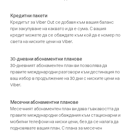
Кредитни пакети
Кредитът за Viber Out се добавя към вашия баланс
при закупуване на каквато и да е сума. С вашия
кредит можете да се обаждате към кой да е номер по
света на ниските цени на Viber.
30-дневни абонаментни планове
30-дневният абонаментен план ви позволява да
правите международни разговори към дестинация по
ваш избор в продължение на 30 дни с ниските цени на
Viber.
Месечни абонаментни планове
Месечният абонаментен план ви дава гъвкавостта да
правите международни обаждания към стационарни и
мобилни телефони на ниски цени, без да се налага да
подновявате вашия план. С плана за месечен