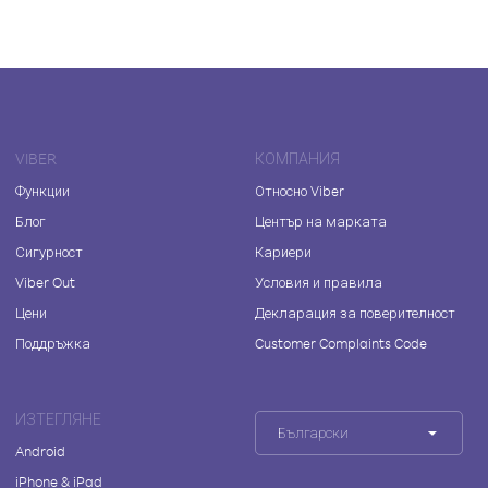
VIBER
КОМПАНИЯ
Функции
Относно Viber
Блог
Център на марката
Сигурност
Кариери
Viber Out
Условия и правила
Цени
Декларация за поверителност
Поддръжка
Customer Complaints Code
ИЗТЕГЛЯНЕ
Български
Android
iPhone & iPad