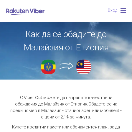
Вход
Togg
navig
Как да се обадите до
Малайзия от Етиопия
С Viber Out можете да направите качествени
обаждания до Малайзия от Етиопия.
Обадете се на
всеки номер в Малайзия - стационарен или мобилен! -
с цени от 2.1 ¢ за минута.
Купете кредитни пакети или абонаментен план, за да