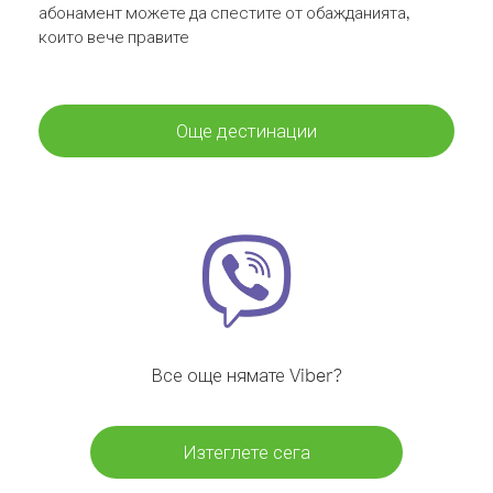
абонамент можете да спестите от обажданията,
които вече правите
Още дестинации
Все още нямате Viber?
Изтеглете сега