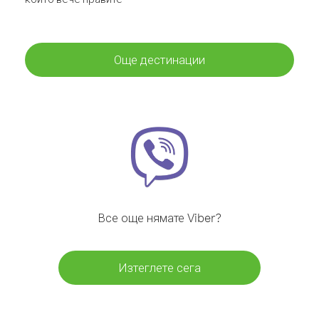
Още дестинации
Все още нямате Viber?
Изтеглете сега