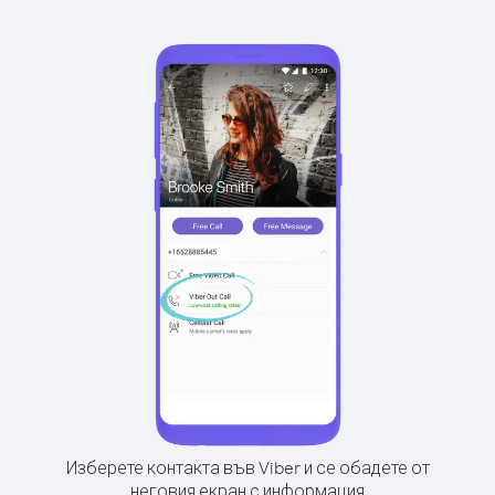
Изберете контакта във Viber и се обадете от
неговия екран с информация