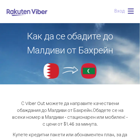
Вход
Togg
navig
Как да се обадите до
Малдиви от Бахрейн
С Viber Out можете да направите качествени
обаждания до Малдиви от Бахрейн.
Обадете се на
всеки номер в Малдиви - стационарен или мобилен! -
с цени от $1.46 за минута.
Купете кредитни пакети или абонаментен план, за да