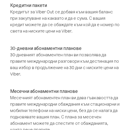
Кредитни пакети
Кредитът за Viber Out се добавя към вашия баланс
при закупуване на каквато и да е сума. С вашия
кредит можете да се обаждате към кой да е номер по
света на ниските цени на Viber.
30-дневни абонаментни планове
30-дневният абонаментен план ви позволява да
правите международни разговори към дестинация по
ваш избор в продължение на 30 дни с ниските цени на
Viber.
Месечни абонаментни планове
Месечният абонаментен план ви дава гъвкавостта да
правите международни обаждания към стационарни и
мобилни телефони на ниски цени, без да се налага да
подновявате вашия план. С плана за месечен
абонамент можете да спестите от обажданията,
които вече правите