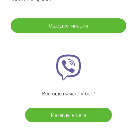
Още дестинации
Все още нямате Viber?
Изтеглете сега