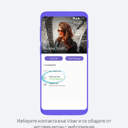
Изберете контакта във Viber и се обадете от
неговия екран с информация