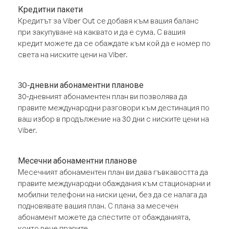
Кредитни пакети
Кредитът за Viber Out се добавя към вашия баланс
при закупуване на каквато и да е сума. С вашия
кредит можете да се обаждате към кой да е номер по
света на ниските цени на Viber.
30-дневни абонаментни планове
30-дневният абонаментен план ви позволява да
правите международни разговори към дестинация по
ваш избор в продължение на 30 дни с ниските цени на
Viber.
Месечни абонаментни планове
Месечният абонаментен план ви дава гъвкавостта да
правите международни обаждания към стационарни и
мобилни телефони на ниски цени, без да се налага да
подновявате вашия план. С плана за месечен
абонамент можете да спестите от обажданията,
които вече правите