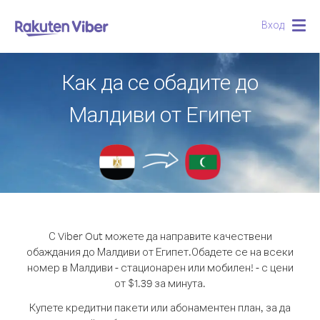
Вход
Togg
navig
Как да се обадите до
Малдиви от Египет
С Viber Out можете да направите качествени
обаждания до Малдиви от Египет.
Обадете се на всеки
номер в Малдиви - стационарен или мобилен! - с цени
от $1.39 за минута.
Купете кредитни пакети или абонаментен план, за да