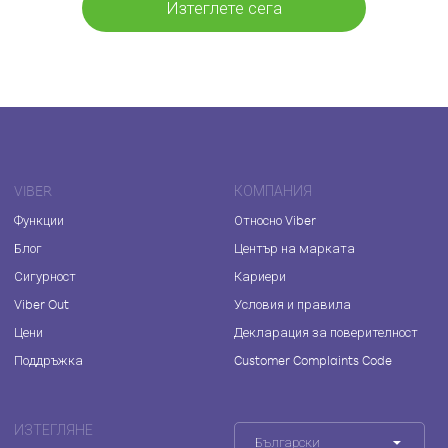
Изтеглете сега
VIBER
КОМПАНИЯ
Функции
Относно Viber
Блог
Център на марката
Сигурност
Кариери
Viber Out
Условия и правила
Цени
Декларация за поверителност
Поддръжка
Customer Complaints Code
ИЗТЕГЛЯНЕ
Български