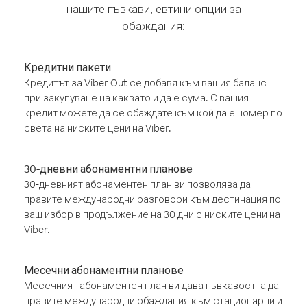
нашите гъвкави, евтини опции за
обаждания:
Кредитни пакети
Кредитът за Viber Out се добавя към вашия баланс
при закупуване на каквато и да е сума. С вашия
кредит можете да се обаждате към кой да е номер по
света на ниските цени на Viber.
30-дневни абонаментни планове
30-дневният абонаментен план ви позволява да
правите международни разговори към дестинация по
ваш избор в продължение на 30 дни с ниските цени на
Viber.
Месечни абонаментни планове
Месечният абонаментен план ви дава гъвкавостта да
правите международни обаждания към стационарни и