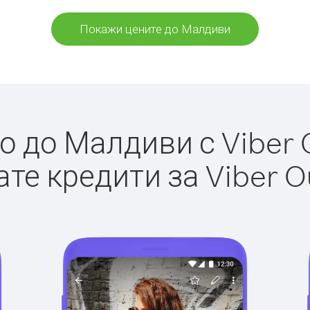
Покажи цените до Малдиви
 до Малдиви с Viber O
те кредити за Viber O