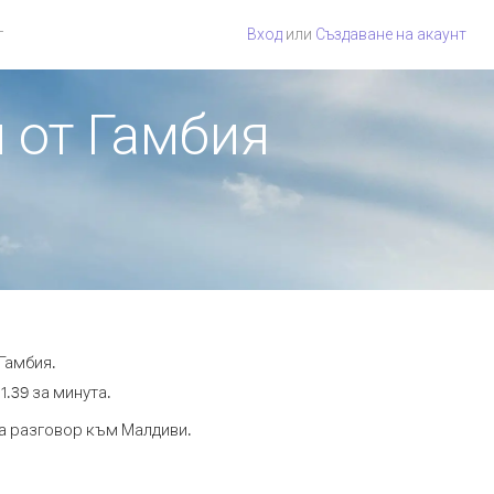
г
Вход
или
Създаване на акаунт
 от Гамбия
Гамбия.
1.39 за минута.
та разговор към Малдиви.