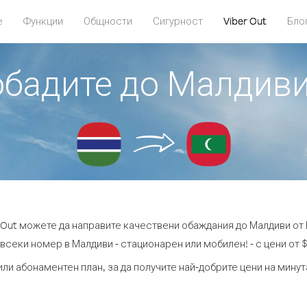
е
Функции
Общности
Сигурност
Viber Out
Бло
 обадите до Малдиви
r Out можете да направите качествени обаждания до Малдиви от 
всеки номер в Малдиви - стационарен или мобилен! - с цени от $
или абонаментен план, за да получите най-добрите цени на мину