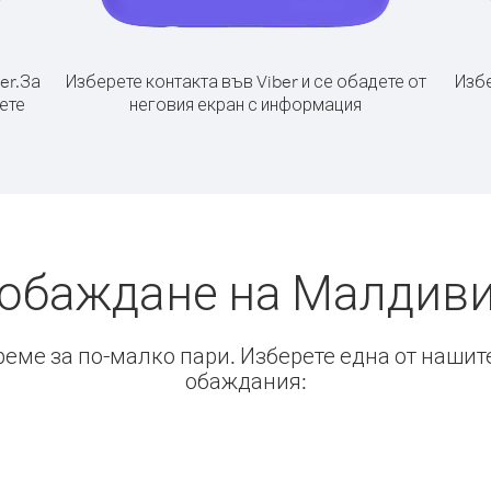
er.
За
Изберете контакта във Viber и се обадете от
Избе
ете
неговия екран с информация
 обаждане на Малдиви
време за по-малко пари. Изберете една от нашит
обаждания: