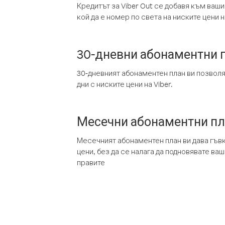
Кредитът за Viber Out се добавя към ваши
кой да е номер по света на ниските цени на
30-дневни абонаментни 
30-дневният абонаментен план ви позвол
дни с ниските цени на Viber.
Месечни абонаментни п
Месечният абонаментен план ви дава гъв
цени, без да се налага да подновявате ва
правите