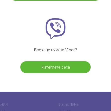
Все още нямате Viber?
Изтеглете сега
АНИЯ
ИЗТЕГЛЯНЕ