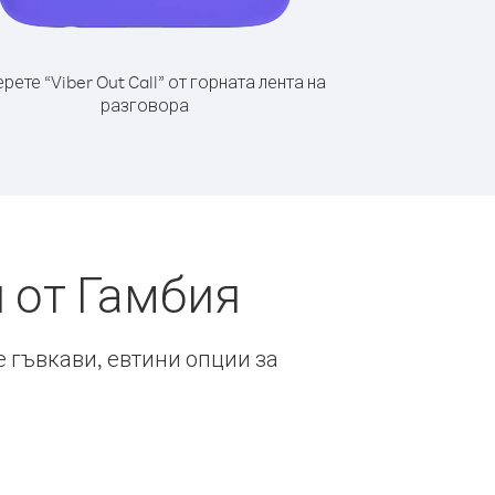
рете “Viber Out Call” от горната лента на
разговора
 от Гамбия
е гъвкави, евтини опции за