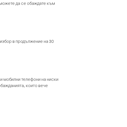
т можете да се обаждате към
 избор в продължение на 30
и мобилни телефони на ниски
обажданията, които вече