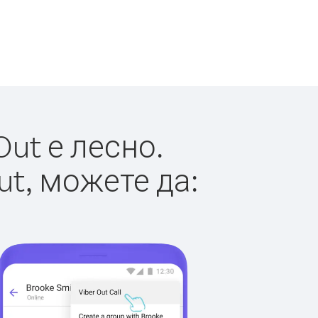
ut е лесно.
ut, можете да: