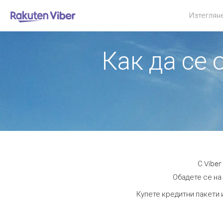
Изтеглян
Как да се
С Vibe
Обадете се на 
Купете кредитни пакети 