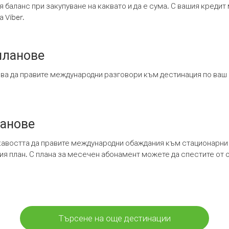
я баланс при закупуване на каквато и да е сума. С вашия креди
 Viber.
планове
ява да правите международни разговори към дестинация по ваш
ланове
кавостта да правите международни обаждания към стационарни 
шия план. С плана за месечен абонамент можете да спестите от 
Търсене на още дестинации