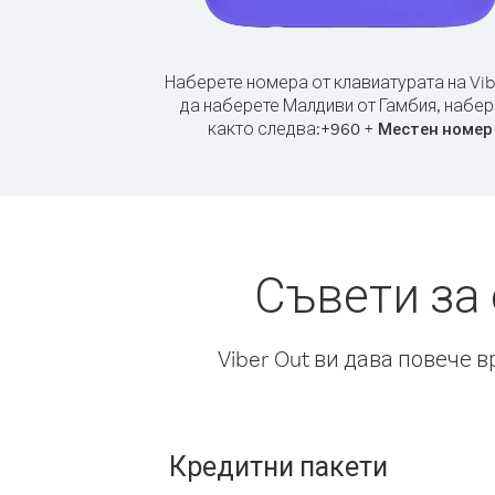
Наберете номера от клавиатурата на Vib
да наберете Малдиви от Гамбия, набер
както следва:
+
+
960
Местен номер
Съвети за
Viber Out ви дава повече 
Кредитни пакети