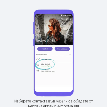
Изберете контакта във Viber и се обадете от
неговия екран с информация