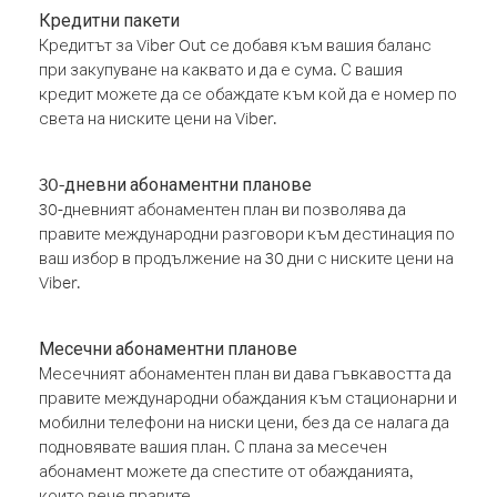
Кредитни пакети
Кредитът за Viber Out се добавя към вашия баланс
при закупуване на каквато и да е сума. С вашия
кредит можете да се обаждате към кой да е номер по
света на ниските цени на Viber.
30-дневни абонаментни планове
30-дневният абонаментен план ви позволява да
правите международни разговори към дестинация по
ваш избор в продължение на 30 дни с ниските цени на
Viber.
Месечни абонаментни планове
Месечният абонаментен план ви дава гъвкавостта да
правите международни обаждания към стационарни и
мобилни телефони на ниски цени, без да се налага да
подновявате вашия план. С плана за месечен
абонамент можете да спестите от обажданията,
които вече правите