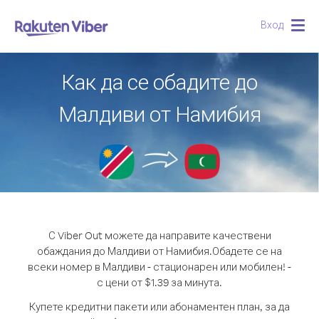
Вход
Togg
navig
Как да се обадите до
Малдиви от Намибия
С Viber Out можете да направите качествени
обаждания до Малдиви от Намибия.
Обадете се на
всеки номер в Малдиви - стационарен или мобилен! -
с цени от $1.39 за минута.
Купете кредитни пакети или абонаментен план, за да