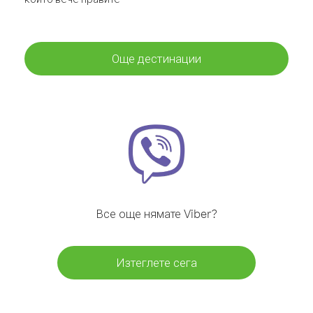
Още дестинации
Все още нямате Viber?
Изтеглете сега