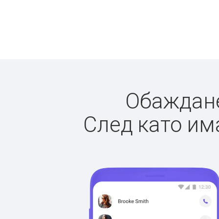
Обажданет
След като има