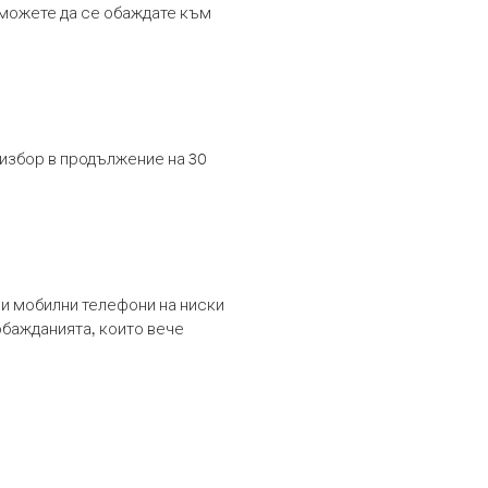
т можете да се обаждате към
 избор в продължение на 30
и мобилни телефони на ниски
обажданията, които вече