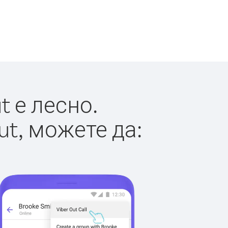
 е лесно.
ut, можете да: