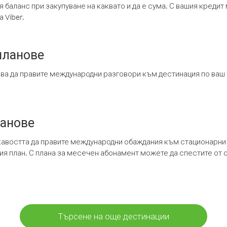
я баланс при закупуване на каквато и да е сума. С вашия креди
 Viber.
планове
ява да правите международни разговори към дестинация по ваш
ланове
кавостта да правите международни обаждания към стационарни 
шия план. С плана за месечен абонамент можете да спестите от 
Търсене на още дестинации