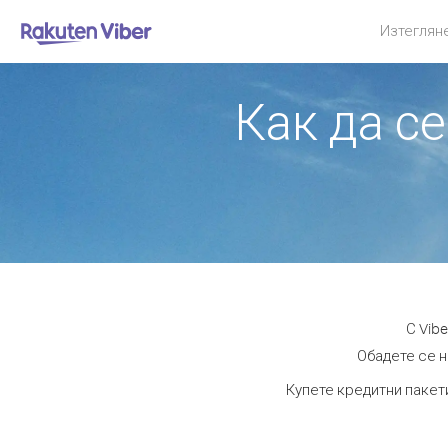
Изтеглян
Как да с
С Vib
Обадете се н
Купете кредитни пакети