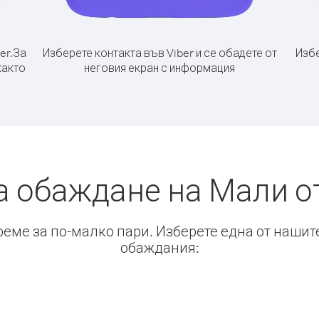
er.
За
Изберете контакта във Viber и се обадете от
Избе
както
неговия екран с информация
а обаждане на Мали о
време за по-малко пари. Изберете една от нашит
обаждания: