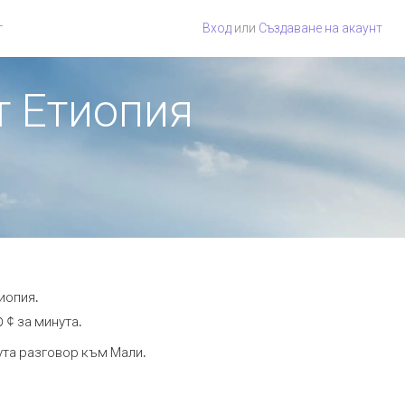
г
Вход
или
Създаване на акаунт
т Етиопия
иопия.
 ¢ за минута.
нута разговор към Мали.