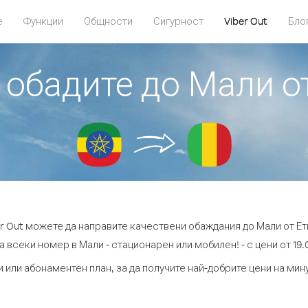
е
Функции
Общности
Сигурност
Viber Out
Бло
е обадите до Мали о
er Out можете да направите качествени обаждания до Мали от Ет
а всеки номер в Мали - стационарен или мобилен! - с цени от 19.0
 или абонаментен план, за да получите най-добрите цени на ми