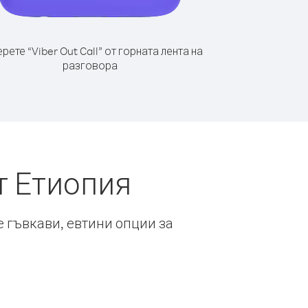
рете “Viber Out Call” от горната лента на
разговора
т Етиопия
е гъвкави, евтини опции за