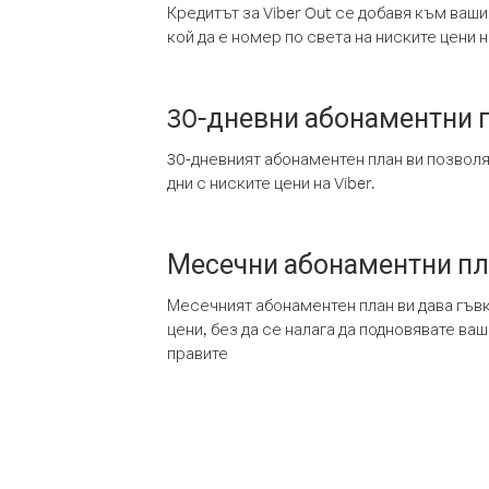
Кредитът за Viber Out се добавя към ваши
кой да е номер по света на ниските цени на
30-дневни абонаментни 
30-дневният абонаментен план ви позвол
дни с ниските цени на Viber.
Месечни абонаментни п
Месечният абонаментен план ви дава гъв
цени, без да се налага да подновявате ва
правите