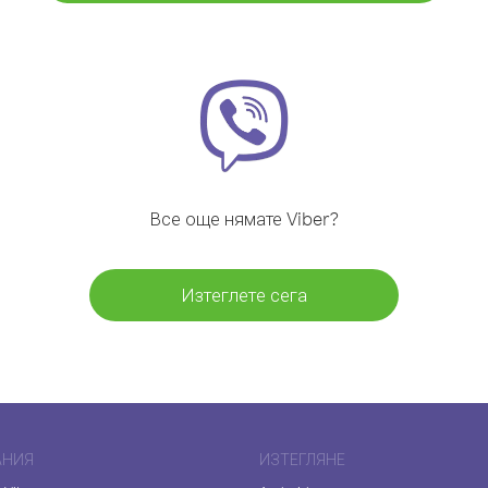
Все още нямате Viber?
Изтеглете сега
АНИЯ
ИЗТЕГЛЯНЕ