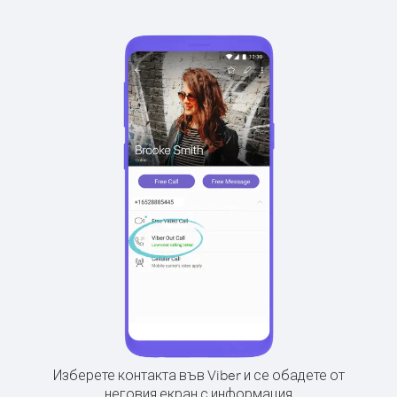
Изберете контакта във Viber и се обадете от
неговия екран с информация