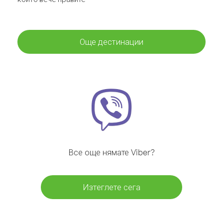
Още дестинации
Все още нямате Viber?
Изтеглете сега