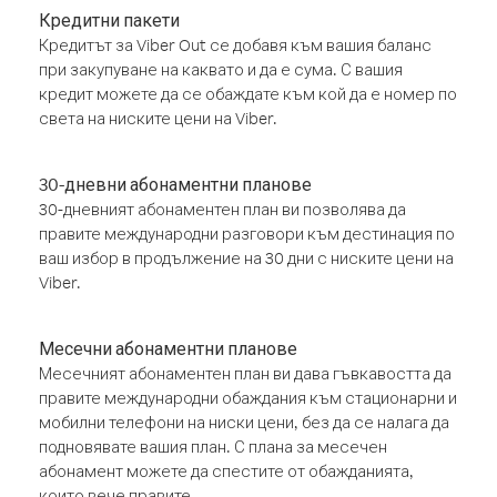
Кредитни пакети
Кредитът за Viber Out се добавя към вашия баланс
при закупуване на каквато и да е сума. С вашия
кредит можете да се обаждате към кой да е номер по
света на ниските цени на Viber.
30-дневни абонаментни планове
30-дневният абонаментен план ви позволява да
правите международни разговори към дестинация по
ваш избор в продължение на 30 дни с ниските цени на
Viber.
Месечни абонаментни планове
Месечният абонаментен план ви дава гъвкавостта да
правите международни обаждания към стационарни и
мобилни телефони на ниски цени, без да се налага да
подновявате вашия план. С плана за месечен
абонамент можете да спестите от обажданията,
които вече правите