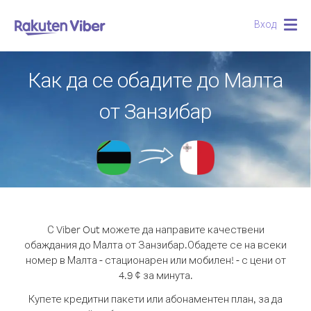
Вход
Togg
navig
Как да се обадите до Малта
от Занзибар
С Viber Out можете да направите качествени
обаждания до Малта от Занзибар.
Обадете се на всеки
номер в Малта - стационарен или мобилен! - с цени от
4.9 ¢ за минута.
Купете кредитни пакети или абонаментен план, за да