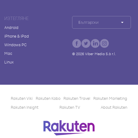
ИЗТЕГЛЯНЕ
Български
Android
iPhone & iPad
Windows PC
Mac
©
2026
Viber Media S.à r.l.
Linux
Rakuten Viki
Rakuten Kobo
Rakuten Travel
Rakuten Marketing
Rakuten Insight
Rakuten TV
About Rakuten