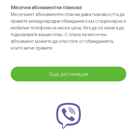
Месечни абонаментни планове
Месечният абонаментен план ви дава гъвкавостта да
правите международни обаждания към стационарни и
мобилни телефони на ниски цени, без да се налага да
подновявате вашия план. С плана за месечен
абонамент можете да спестите от обажданията,
които вече правите
Още дестинации