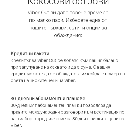
Кокосови острови
Viber Out ви дава повече време за
по-малко пари. Изберете една от
нашите гъвкави, евтини опции за
обаждания:
Кредитни пакети
Кредитът за Viber Out се добавя към вашия баланс
при закупуване на каквато и да е сума. С вашия
кредит можете да се обаждате към кой да е номер по
света на ниските цени на Viber.
30-дневни абонаментни планове
30-дневният абонаментен план ви позволява да
правите международни разговори към дестинация по
ваш избор в продължение на 30 дни с ниските цени на
Viber.