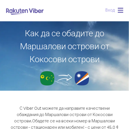
Вход
Togg
navig
Как да се обадите до
Маршалови острови от
Кокосови острови
С Viber Out можете да направите качествени
обаждания до Маршалови острови от Кокосови
острови.
Обадете се на всеки номер в Маршалови
острови - стационарен или мобилен! - с цени от 45.0 ¢