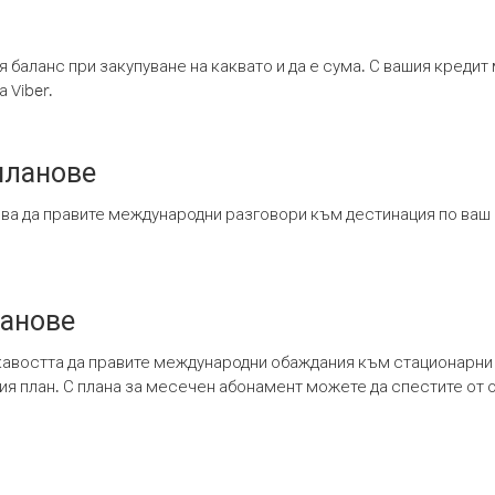
я баланс при закупуване на каквато и да е сума. С вашия креди
 Viber.
планове
ява да правите международни разговори към дестинация по ваш
ланове
кавостта да правите международни обаждания към стационарни 
шия план. С плана за месечен абонамент можете да спестите от 