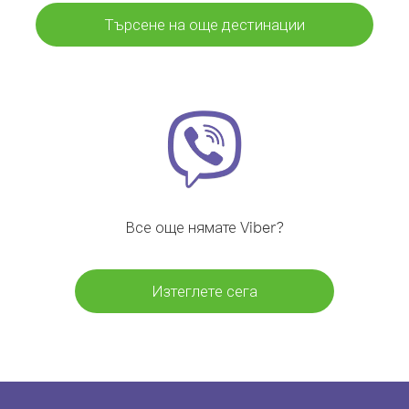
Търсене на още дестинации
Все още нямате Viber?
Изтеглете сега