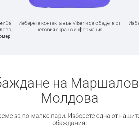
er.
За
Изберете контакта във Viber и се обадете от
Избе
дова,
неговия екран с информация
омер
баждане на Маршалов
Молдова
време за по-малко пари. Изберете една от нашит
обаждания: