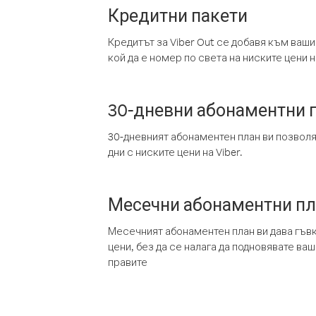
Кредитни пакети
Кредитът за Viber Out се добавя към ваши
кой да е номер по света на ниските цени на
30-дневни абонаментни 
30-дневният абонаментен план ви позвол
дни с ниските цени на Viber.
Месечни абонаментни п
Месечният абонаментен план ви дава гъв
цени, без да се налага да подновявате ва
правите