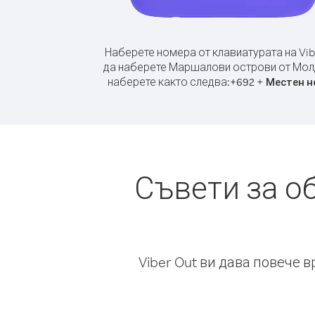
Наберете номера от клавиатурата на Vib
да наберете Маршалови острови от Мол
наберете както следва:
+
+
692
Местен н
Съвети за о
Viber Out ви дава повече 