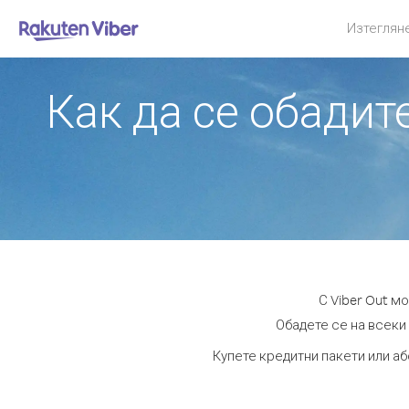
Изтеглян
Как да се обади
С Viber Out м
Обадете се на всеки 
Купете кредитни пакети или а