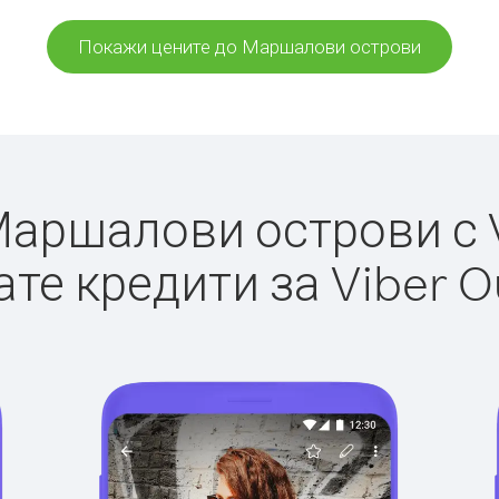
Покажи цените до Маршалови острови
аршалови острови с Vi
те кредити за Viber O