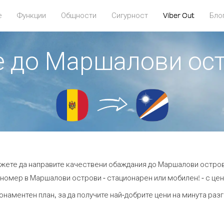
е
Функции
Общности
Сигурност
Viber Out
Бло
те до Маршалови ос
ожете да направите качествени обаждания до Маршалови остро
номер в Маршалови острови - стационарен или мобилен! - с цени
бонаментен план, за да получите най-добрите цени на минута ра