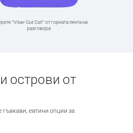
рете “Viber Out Call” от горната лента на
разговора
и острови от
е гъвкави, евтини опции за