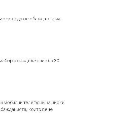
т можете да се обаждате към
 избор в продължение на 30
и мобилни телефони на ниски
обажданията, които вече