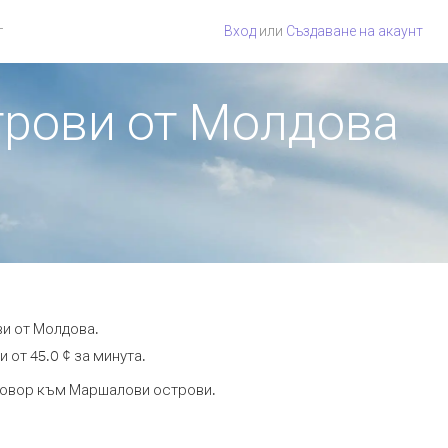
г
Вход
или
Създаване на акаунт
трови от Молдова
ви от Молдова.
 от 45.0 ¢ за минута.
зговор към Маршалови острови.