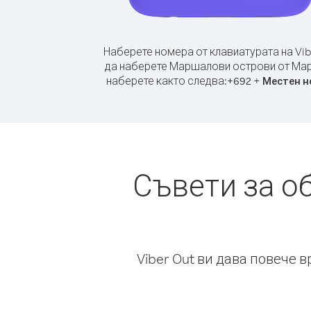
Наберете номера от клавиатурата на Vib
да наберете Маршалови острови от Ма
наберете както следва:
+
+
692
Местен н
Съвети за о
Viber Out ви дава повече 