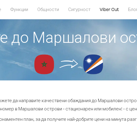
е
Функции
Общности
Сигурност
Viber Out
Бло
те до Маршалови о
можете да направите качествени обаждания до Маршалови остро
номер в Маршалови острови - стационарен или мобилен! - с цени
бонаментен план, за да получите най-добрите цени на минута ра