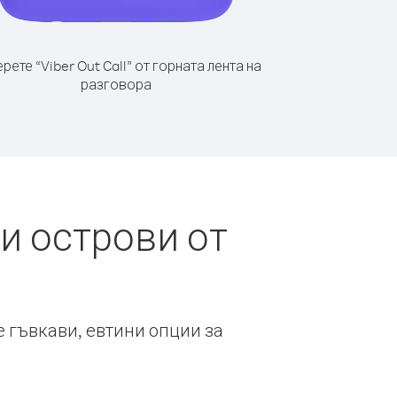
рете “Viber Out Call” от горната лента на
разговора
и острови от
е гъвкави, евтини опции за