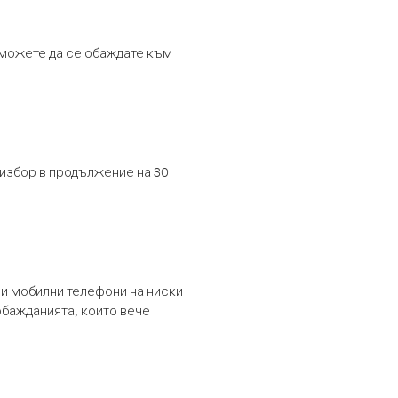
т можете да се обаждате към
 избор в продължение на 30
и мобилни телефони на ниски
обажданията, които вече