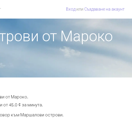
г
Вход
или
Създаване на акаунт
строви от Мароко
ви от Мароко.
 от 45.0 ¢ за минута.
зговор към Маршалови острови.