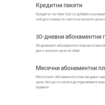
Кредитни пакети
Кредитът за Viber Out се добавя към ваши
кой да е номер по света на ниските цени на
30-дневни абонаментни 
30-дневният абонаментен план ви позвол
дни с ниските цени на Viber.
Месечни абонаментни п
Месечният абонаментен план ви дава гъв
цени, без да се налага да подновявате ва
правите