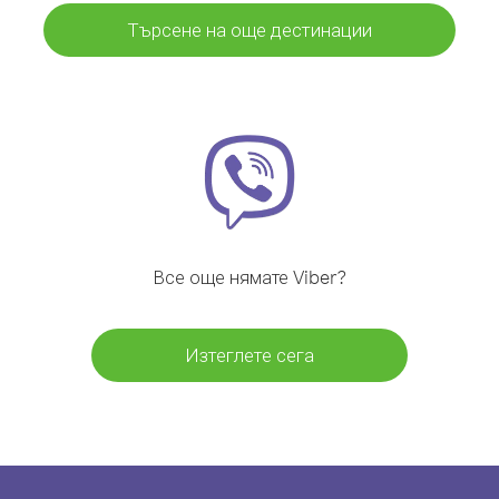
Търсене на още дестинации
Все още нямате Viber?
Изтеглете сега