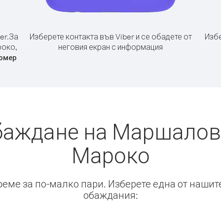
er.
За
Изберете контакта във Viber и се обадете от
Избе
роко,
неговия екран с информация
омер
баждане на Маршалов
Мароко
време за по-малко пари. Изберете една от нашит
обаждания: