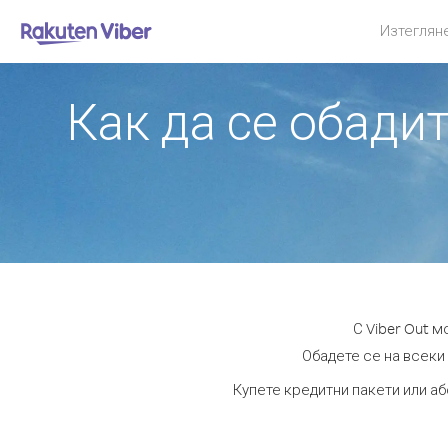
Изтеглян
Как да се обади
С Viber Out 
Обадете се на всеки 
Купете кредитни пакети или а