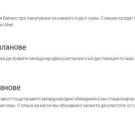
я баланс при закупуване на каквато и да е сума. С вашия креди
 Viber.
планове
ява да правите международни разговори към дестинация по ваш
ланове
кавостта да правите международни обаждания към стационарни 
шия план. С плана за месечен абонамент можете да спестите от 