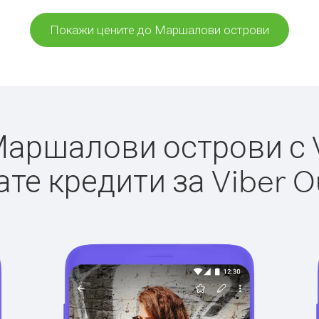
Покажи цените до Маршалови острови
аршалови острови с Vi
те кредити за Viber O