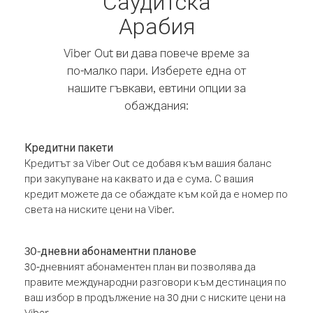
Саудитска
Арабия
Viber Out ви дава повече време за
по-малко пари. Изберете една от
нашите гъвкави, евтини опции за
обаждания:
Кредитни пакети
Кредитът за Viber Out се добавя към вашия баланс
при закупуване на каквато и да е сума. С вашия
кредит можете да се обаждате към кой да е номер по
света на ниските цени на Viber.
30-дневни абонаментни планове
30-дневният абонаментен план ви позволява да
правите международни разговори към дестинация по
ваш избор в продължение на 30 дни с ниските цени на
Viber.