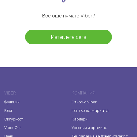
Все още нямате Viber?
Изтеглете сега
VIBER
КОМПАНИЯ
Функции
Относно Viber
Блог
Център на марката
Сигурност
Кариери
Viber Out
Условия и правила
Цени
Декларация за поверителност