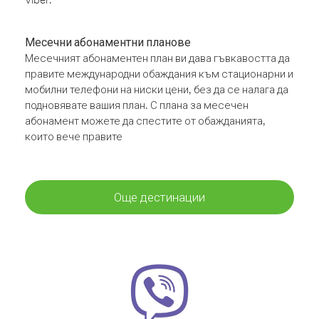
Месечни абонаментни планове
Месечният абонаментен план ви дава гъвкавостта да
правите международни обаждания към стационарни и
мобилни телефони на ниски цени, без да се налага да
подновявате вашия план. С плана за месечен
абонамент можете да спестите от обажданията,
които вече правите
Още дестинации