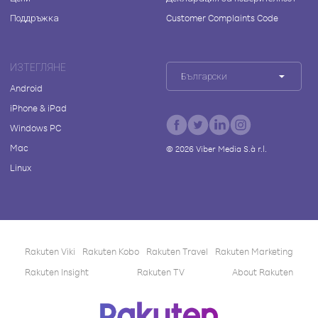
Поддръжка
Customer Complaints Code
ИЗТЕГЛЯНЕ
Български
Android
iPhone & iPad
Windows PC
Mac
©
2026
Viber Media S.à r.l.
Linux
Rakuten Viki
Rakuten Kobo
Rakuten Travel
Rakuten Marketing
Rakuten Insight
Rakuten TV
About Rakuten