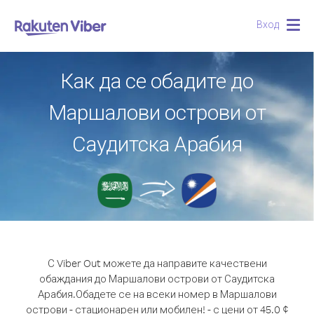
Вход
Togg
navig
Как да се обадите до
Маршалови острови от
Саудитска Арабия
С Viber Out можете да направите качествени
обаждания до Маршалови острови от Саудитска
Арабия.
Обадете се на всеки номер в Маршалови
острови - стационарен или мобилен! - с цени от 45.0 ¢