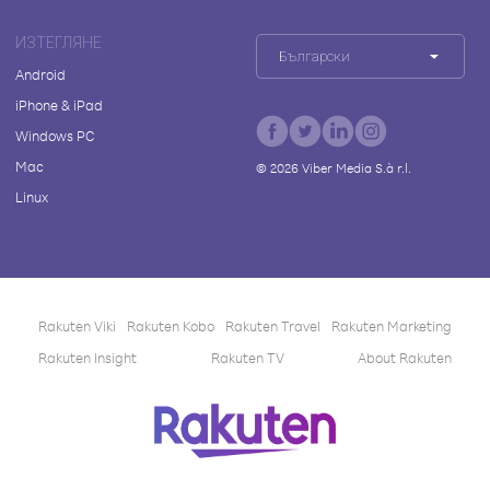
ИЗТЕГЛЯНЕ
Български
Android
iPhone & iPad
Windows PC
Mac
©
2026
Viber Media S.à r.l.
Linux
Rakuten Viki
Rakuten Kobo
Rakuten Travel
Rakuten Marketing
Rakuten Insight
Rakuten TV
About Rakuten