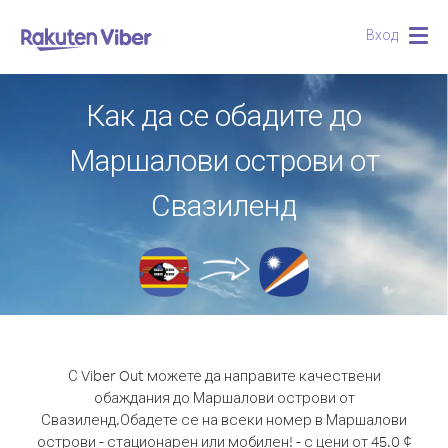
Вход
Togg
navig
Как да се обадите до
Маршалови острови от
Свазиленд
С Viber Out можете да направите качествени
обаждания до Маршалови острови от
Свазиленд.
Обадете се на всеки номер в Маршалови
острови - стационарен или мобилен! - с цени от 45.0 ¢