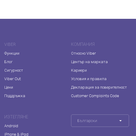
VIBER
КОМПАНИЯ
Функции
Относно Viber
Блог
Център на марката
Сигурност
Кариери
Viber Out
Условия и правила
Цени
Декларация за поверителност
Поддръжка
Customer Complaints Code
ИЗТЕГЛЯНЕ
Български
Android
iPhone & iPad