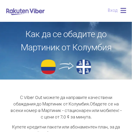
Вход
Togg
navig
Как да се обадите до
Мартиник от Колумбия
С Viber Out можете да направите качествени
обаждания до Мартиник от Колумбия.
Обадете се на
всеки номер в Мартиник - стационарен или мобилен! -
с цени от 7.0 ¢ за минута.
Купете кредитни пакети или абонаментен план, за да