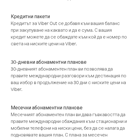
Кредитни пакети
Кредитът за Viber Out се добавя към вашия баланс
при закупуване на каквато и да е сума. С вашия
кредит можете да се обаждате към кой да е номер по
света на ниските цени на Viber.
30-дневни абонаментни планове
30-дневният абонаментен план ви позволява да
правите международни разговори към дестинация по
ваш избор в продължение на 30 дни с ниските цени на
Viber.
Месечни абонаментни планове
Месечният абонаментен план ви дава гъвкавостта да
правите международни обаждания към стационарни и
мобилни телефони на ниски цени, без да се налага да
подновявате вашия план. С плана за месечен