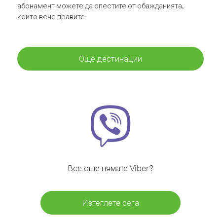
абонамент можете да спестите от обажданията,
които вече правите
Още дестинации
Все още нямате Viber?
Изтеглете сега