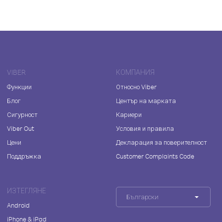
VIBER
КОМПАНИЯ
Функции
Относно Viber
Блог
Център на марката
Сигурност
Кариери
Viber Out
Условия и правила
Цени
Декларация за поверителност
Поддръжка
Customer Complaints Code
ИЗТЕГЛЯНЕ
Български
Android
iPhone & iPad