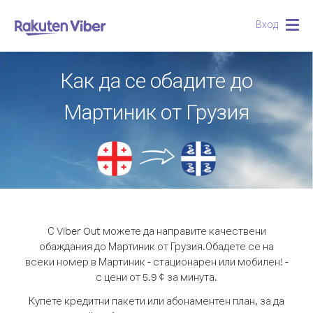
Вход
Togg
navig
Как да се обадите до
Мартиник от Грузия
С Viber Out можете да направите качествени
обаждания до Мартиник от Грузия.
Обадете се на
всеки номер в Мартиник - стационарен или мобилен! -
с цени от 5.9 ¢ за минута.
Купете кредитни пакети или абонаментен план, за да