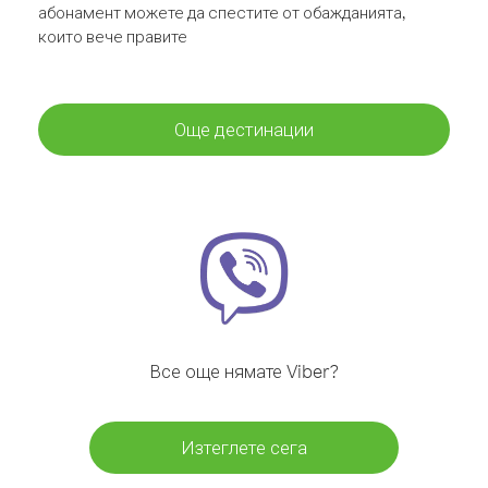
абонамент можете да спестите от обажданията,
които вече правите
Още дестинации
Все още нямате Viber?
Изтеглете сега