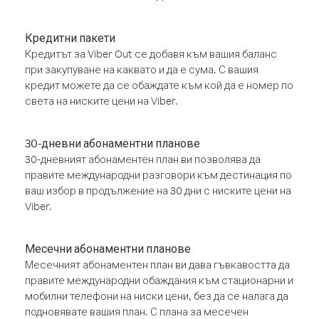
Кредитни пакети
Кредитът за Viber Out се добавя към вашия баланс
при закупуване на каквато и да е сума. С вашия
кредит можете да се обаждате към кой да е номер по
света на ниските цени на Viber.
30-дневни абонаментни планове
30-дневният абонаментен план ви позволява да
правите международни разговори към дестинация по
ваш избор в продължение на 30 дни с ниските цени на
Viber.
Месечни абонаментни планове
Месечният абонаментен план ви дава гъвкавостта да
правите международни обаждания към стационарни и
мобилни телефони на ниски цени, без да се налага да
подновявате вашия план. С плана за месечен