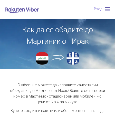
Вход
Togg
navig
Как да се обадите до
Мартиник от Ирак
С Viber Out можете да направите качествени
обаждания до Мартиник от Ирак.
Обадете се на всеки
номер в Мартиник - стационарен или мобилен! - с
цени от 5.9 ¢ за минута.
Купете кредитни пакети или абонаментен план, за да