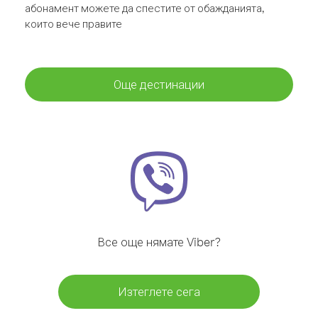
абонамент можете да спестите от обажданията,
които вече правите
Още дестинации
Все още нямате Viber?
Изтеглете сега