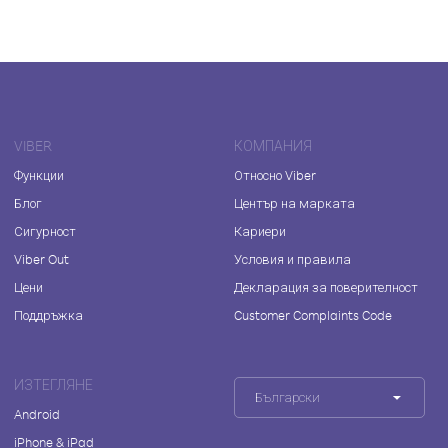
VIBER
КОМПАНИЯ
Функции
Относно Viber
Блог
Център на марката
Сигурност
Кариери
Viber Out
Условия и правила
Цени
Декларация за поверителност
Поддръжка
Customer Complaints Code
ИЗТЕГЛЯНЕ
Български
Android
iPhone & iPad