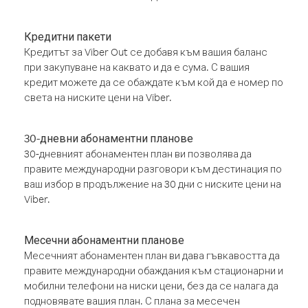
Кредитни пакети
Кредитът за Viber Out се добавя към вашия баланс
при закупуване на каквато и да е сума. С вашия
кредит можете да се обаждате към кой да е номер по
света на ниските цени на Viber.
30-дневни абонаментни планове
30-дневният абонаментен план ви позволява да
правите международни разговори към дестинация по
ваш избор в продължение на 30 дни с ниските цени на
Viber.
Месечни абонаментни планове
Месечният абонаментен план ви дава гъвкавостта да
правите международни обаждания към стационарни и
мобилни телефони на ниски цени, без да се налага да
подновявате вашия план. С плана за месечен