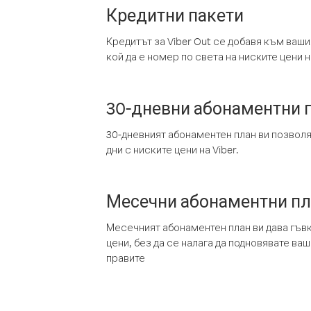
Кредитни пакети
Кредитът за Viber Out се добавя към ваши
кой да е номер по света на ниските цени на
30-дневни абонаментни 
30-дневният абонаментен план ви позвол
дни с ниските цени на Viber.
Месечни абонаментни п
Месечният абонаментен план ви дава гъв
цени, без да се налага да подновявате ва
правите