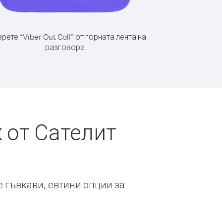
рете “Viber Out Call” от горната лента на
разговора
 от Сателит
е гъвкави, евтини опции за