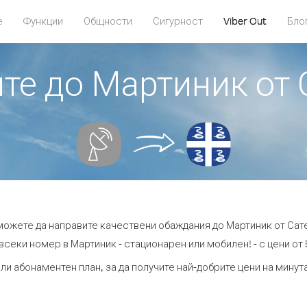
е
Функции
Общности
Сигурност
Viber Out
Бло
те до Мартиник от 
 можете да направите качествени обаждания до Мартиник от Сател
всеки номер в Мартиник - стационарен или мобилен! - с цени от 5
ли абонаментен план, за да получите най-добрите цени на мину