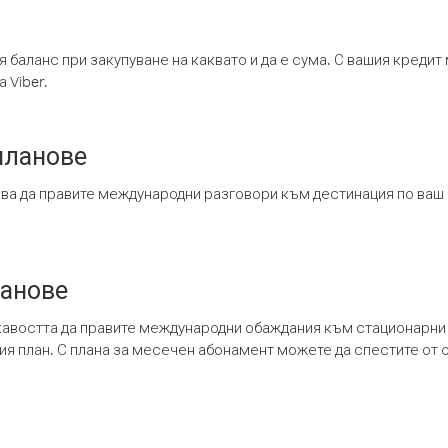
я баланс при закупуване на каквато и да е сума. С вашия креди
 Viber.
планове
ява да правите международни разговори към дестинация по ваш
ланове
кавостта да правите международни обаждания към стационарни 
шия план. С плана за месечен абонамент можете да спестите от 