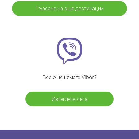
Търсене на още дестинации
Все още нямате Viber?
Изтеглете сега