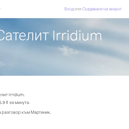
г
Вход
или
Създаване на акаунт
Сателит Irridium
ит Irridium.
.9 ¢ за минута.
та разговор към Мартиник.