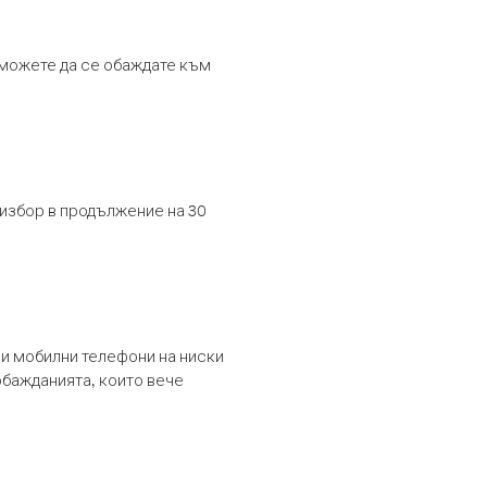
т можете да се обаждате към
 избор в продължение на 30
и мобилни телефони на ниски
обажданията, които вече