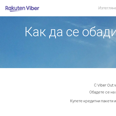
Изтеглян
Как да се обади
С Viber Out
Обадете се на 
Купете кредитни пакети и