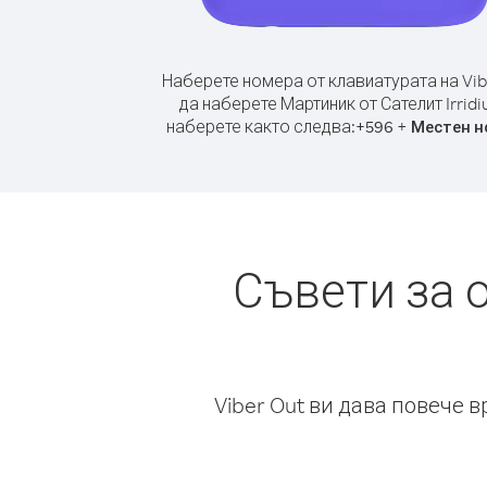
Наберете номера от клавиатурата на Vib
да наберете Мартиник от Сателит Irridi
наберете както следва:
+
+
596
Местен н
Съвети за 
Viber Out ви дава повече 