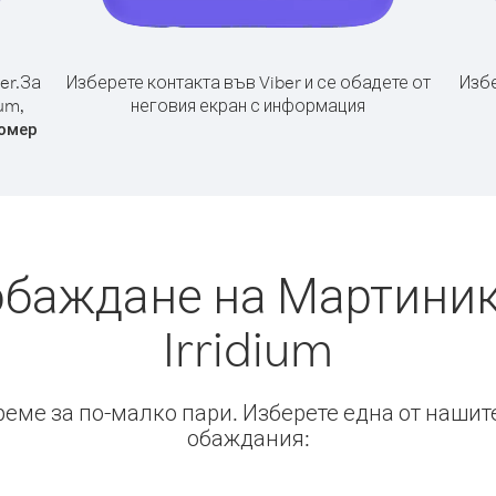
er.
За
Изберете контакта във Viber и се обадете от
Избе
um,
неговия екран с информация
омер
обаждане на Мартиник
Irridium
време за по-малко пари. Изберете една от нашит
обаждания: