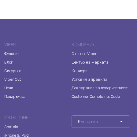
VIBER
КОМПАНИЯ
Функции
Относно Viber
Блог
Център на марката
Сигурност
Кариери
Viber Out
Условия и правила
Цени
Декларация за поверителност
Поддръжка
Customer Complaints Code
ИЗТЕГЛЯНЕ
Български
Android
iPhone & iPad