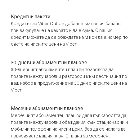
Кредитни пакети
Кредитът за Viber Out се добавя към вашия баланс
при закупуване на каквато и да е сума. С вашия
кредит можете да се обаждате към кой да е номер по
света на ниските цени на Viber.
30-дневни абонаментни планове
30-дневният абонаментен план ви позволява да
правите международни разговори към дестинация по
ваш избор в продължение на 30 дни с ниските цени на
Viber.
Месечни абонаментни планове
Месечният абонаментен план ви дава гъвкавостта да
правите международни обаждания към стационарни и
мобилни телефони на ниски цени, без да се налага да
подновявате вашия план. С плана за месечен