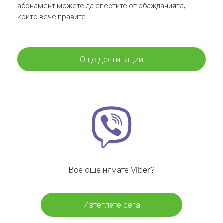
абонамент можете да спестите от обажданията,
които вече правите
Още дестинации
Все още нямате Viber?
Изтеглете сега