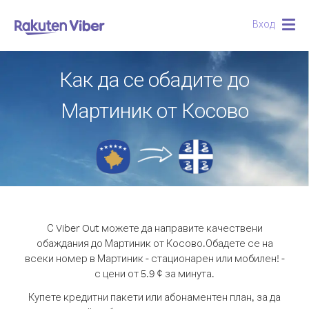
Вход
Togg
navig
Как да се обадите до
Мартиник от Косово
С Viber Out можете да направите качествени
обаждания до Мартиник от Косово.
Обадете се на
всеки номер в Мартиник - стационарен или мобилен! -
с цени от 5.9 ¢ за минута.
Купете кредитни пакети или абонаментен план, за да