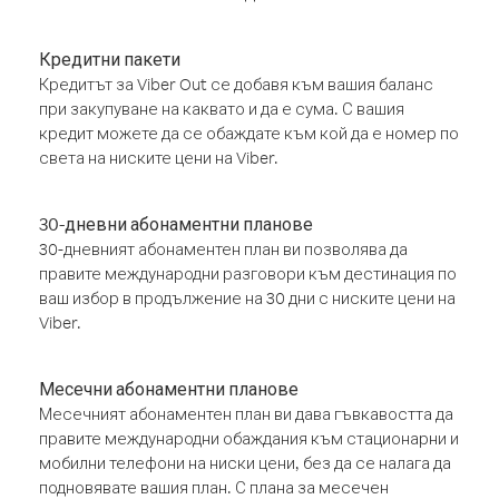
Кредитни пакети
Кредитът за Viber Out се добавя към вашия баланс
при закупуване на каквато и да е сума. С вашия
кредит можете да се обаждате към кой да е номер по
света на ниските цени на Viber.
30-дневни абонаментни планове
30-дневният абонаментен план ви позволява да
правите международни разговори към дестинация по
ваш избор в продължение на 30 дни с ниските цени на
Viber.
Месечни абонаментни планове
Месечният абонаментен план ви дава гъвкавостта да
правите международни обаждания към стационарни и
мобилни телефони на ниски цени, без да се налага да
подновявате вашия план. С плана за месечен