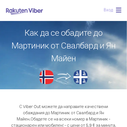
Вход
Togg
navig
Как да се обадите до
Мартиник от Свалбард и Ян
Майен
С Viber Out можете да направите качествени
обаждания до Мартиник от Свалбард и Ян
Майен.
Обадете се на всеки номер в Мартиник -
стационарен или мобилен! - с цени от 5.9 ¢ за минута.