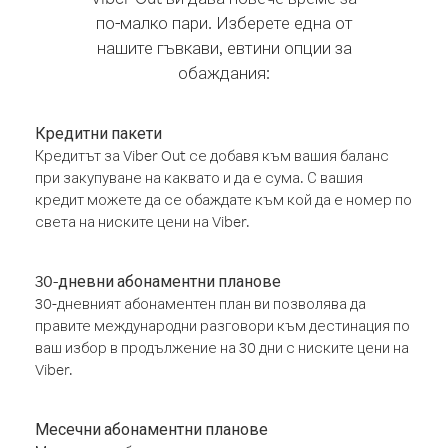
по-малко пари. Изберете една от
нашите гъвкави, евтини опции за
обаждания:
Кредитни пакети
Кредитът за Viber Out се добавя към вашия баланс
при закупуване на каквато и да е сума. С вашия
кредит можете да се обаждате към кой да е номер по
света на ниските цени на Viber.
30-дневни абонаментни планове
30-дневният абонаментен план ви позволява да
правите международни разговори към дестинация по
ваш избор в продължение на 30 дни с ниските цени на
Viber.
Месечни абонаментни планове