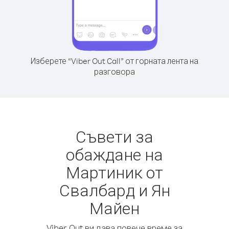
Изберете “Viber Out Call” от горната лента на
разговора
Съвети за
обаждане на
Мартиник от
Свалбард и Ян
Майен
Viber Out ви дава повече време за