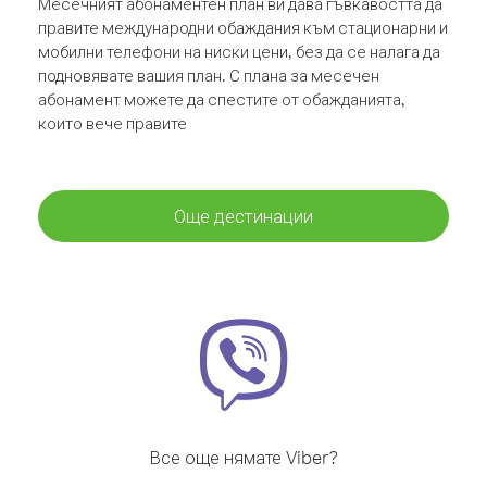
Месечният абонаментен план ви дава гъвкавостта да
правите международни обаждания към стационарни и
мобилни телефони на ниски цени, без да се налага да
подновявате вашия план. С плана за месечен
абонамент можете да спестите от обажданията,
които вече правите
Още дестинации
Все още нямате Viber?