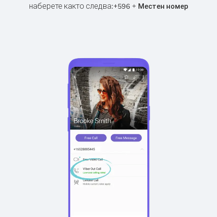
наберете както следва:
+
+
596
Местен номер