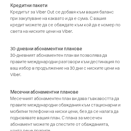
Кредитни пакети
Кредитът за Viber Out се добавя към вашия баланс
при закупуване на каквато и да е сума. С вашия
кредит можете да се обаждате към кой да е номер по
света на ниските цени на Viber.
30-дневни абонаментни планове
30-дневният абонаментен план ви позволява да
правите международни разговори към дестинация по
ваш избор в продължение на 30 дни с ниските цени на
Viber.
Месечни абонаментни планове
Месечният абонаментен план ви дава гъвкавостта да
правите международни обаждания към стационарни и
мобилни телефони на ниски цени, без да се налага да
подновявате вашия план. С плана за месечен
абонамент можете да спестите от обажданията,
които вече правите