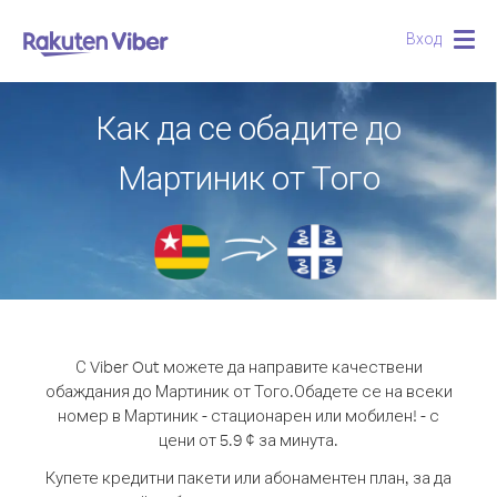
Вход
Togg
navig
Как да се обадите до
Мартиник от Того
С Viber Out можете да направите качествени
обаждания до Мартиник от Того.
Обадете се на всеки
номер в Мартиник - стационарен или мобилен! - с
цени от 5.9 ¢ за минута.
Купете кредитни пакети или абонаментен план, за да