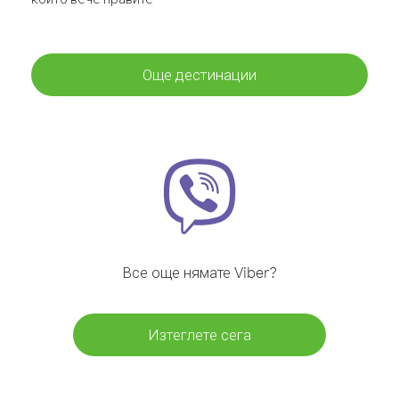
Още дестинации
Все още нямате Viber?
Изтеглете сега