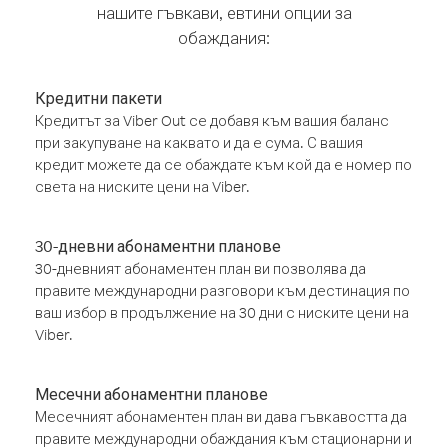
нашите гъвкави, евтини опции за
обаждания:
Кредитни пакети
Кредитът за Viber Out се добавя към вашия баланс
при закупуване на каквато и да е сума. С вашия
кредит можете да се обаждате към кой да е номер по
света на ниските цени на Viber.
30-дневни абонаментни планове
30-дневният абонаментен план ви позволява да
правите международни разговори към дестинация по
ваш избор в продължение на 30 дни с ниските цени на
Viber.
Месечни абонаментни планове
Месечният абонаментен план ви дава гъвкавостта да
правите международни обаждания към стационарни и