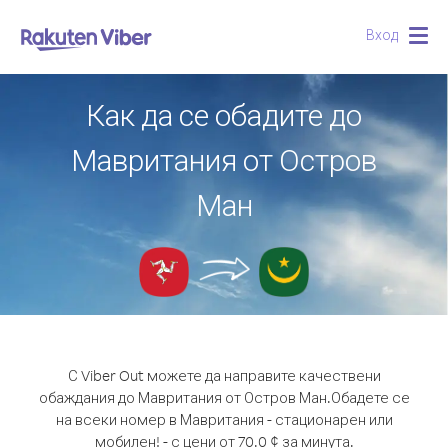
Вход
Togg
navig
Как да се обадите до
Мавритания от Остров
Ман
С Viber Out можете да направите качествени
обаждания до Мавритания от Остров Ман.
Обадете се
на всеки номер в Мавритания - стационарен или
мобилен! - с цени от 70.0 ¢ за минута.